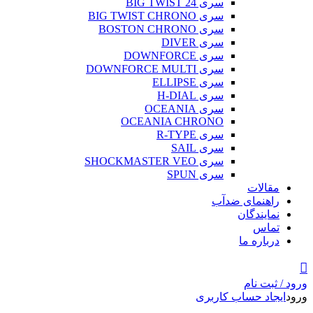
سری BIG TWIST 24
سری BIG TWIST CHRONO
سری BOSTON CHRONO
سری DIVER
سری DOWNFORCE
سری DOWNFORCE MULTI
سری ELLIPSE
سری H-DIAL
سری OCEANIA
OCEANIA CHRONO
سری R-TYPE
سری SAIL
سری SHOCKMASTER VEO
سری SPUN
مقالات
راهنمای ضدآب
نمایندگان
تماس
درباره ما
ورود / ثبت نام
ورود
ایجاد حساب کاربری