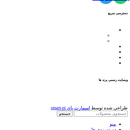
دسترسی سریع
محصولات
کاترپیلار
فیلیپ پلین
لیست نمایندگان
مقالات
تماس با ما
درباره ما
وبسایت رسمی برند ها
طراحی شده توسط
اسمارت پای smart-pi
جستجو
منو
دسته بندی ها