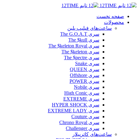
صفحه نخست
محصولات
ساعت‌های فیلیپ پلین
سری The G.O.A.T
سری The $kull
سری The $keleton Royal
سری The $keleton
سری The $pectre
سری Snake
سری QUEEN
سری Offshore
سری POWER
سری Nobile
سری High Conic
سری EXTREME
سری HYPER SHOCK
سری EXTREME LADY
سری Couture
سری Chrono Royal
سری Challenger
ساعت‌های کاترپیلار