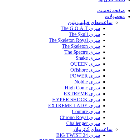
صفحه نخست
محصولات
ساعت‌های فیلیپ پلین
سری The G.O.A.T
سری The $kull
سری The $keleton Royal
سری The $keleton
سری The $pectre
سری Snake
سری QUEEN
سری Offshore
سری POWER
سری Nobile
سری High Conic
سری EXTREME
سری HYPER SHOCK
سری EXTREME LADY
سری Couture
سری Chrono Royal
سری Challenger
ساعت‌های کاترپیلار
سری BIG TWIST 24