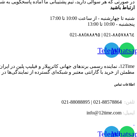
در صورتی که هر سوالی دارید، تیم پشتیبانی ما آماده پاسخگویی به
ارتباط باشید
شنبه تا چهارشنبه - از ساعت 10:00 تا 17:00
پنجشنبه - 10:00 تا 13:00
٨٨٥٧٨٨٦٤-021 | ٨٨0٨٨٨٩٥-021
Telegram
Whatsa
مطمئن از خرید با گارانتی معتبر و شبکه‌ای گسترده از نمایندگی‌ها د
اطلاعات تماس
تلفن:
88578864-021 | 88088895-021
ایمیل:
info@12time.com
Telegram
Whatsa