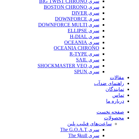
سری BIG TWIST CHRONO
سری BOSTON CHRONO
سری DIVER
سری DOWNFORCE
سری DOWNFORCE MULTI
سری ELLIPSE
سری H-DIAL
سری OCEANIA
OCEANIA CHRONO
سری R-TYPE
سری SAIL
سری SHOCKMASTER VEO
سری SPUN
مقالات
راهنمای ضدآب
نمایندگان
تماس
درباره ما
صفحه نخست
محصولات
ساعت‌های فیلیپ پلین
سری The G.O.A.T
سری The $kull