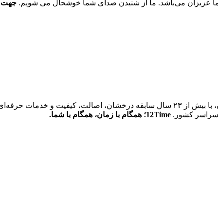
 شما عزیزان می‌باشد. ما از شنیدن صدای شما خوشحال می شویم.
جهت خ
12Time، نماینده رسمی برندهای جهانی کاترپیلار و فیلیپ پلین در ایران، با بیش از ۲۳ سال س
ر سراسر کشور.
12Time؛ همگام با زمان، همگام با شما.