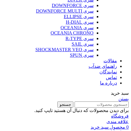
سری DOWNFORCE
سری DOWNFORCE MULTI
سری ELLIPSE
سری H-DIAL
سری OCEANIA
OCEANIA CHRONO
سری R-TYPE
سری SAIL
سری SHOCKMASTER VEO
سری SPUN
مقالات
راهنمای ضدآب
نمایندگان
تماس
درباره ما
سبد خرید
بستن
جستجو
برای دیدن محصولات که دنبال آن هستید تایپ کنید.
فروشگاه
علاقه مندی
0
محصول
سبد خرید