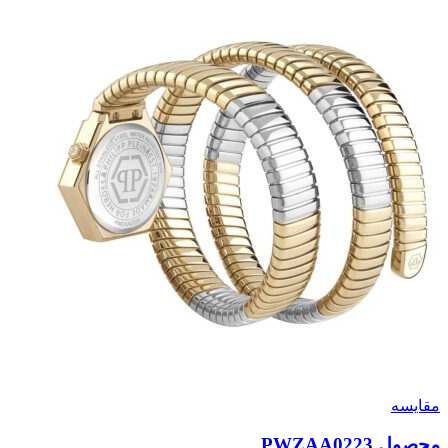
مقایسه
محصول PWZAA0223