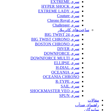
سری EXTREME
سری HYPER SHOCK
سری EXTREME LADY
سری Couture
سری Chrono Royal
سری Challenger
ساعت‌های کاترپیلار
سری BIG TWIST 24
سری BIG TWIST CHRONO
سری BOSTON CHRONO
سری DIVER
سری DOWNFORCE
سری DOWNFORCE MULTI
سری ELLIPSE
سری H-DIAL
سری OCEANIA
OCEANIA CHRONO
سری R-TYPE
سری SAIL
سری SHOCKMASTER VEO
سری SPUN
مقالات
راهنمای ضدآب
نمایندگان