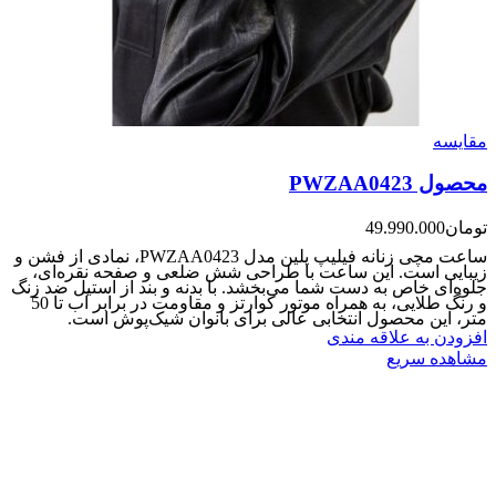
مقایسه
محصول PWZAA0423
تومان
49.990.000
ساعت مچی زنانه فیلیپ پلین مدل PWZAA0423، نمادی از فشن و
زیبایی است. این ساعت با طراحی شش ضلعی و صفحه نقره‌ای،
جلوه‌ای خاص به دست شما می‌بخشد. با بدنه و بند از استیل ضد زنگ
و رنگ طلایی، به همراه موتور کوارتز و مقاومت در برابر آب تا 50
متر، این محصول انتخابی عالی برای بانوان شیک‌پوش است.
افزودن به علاقه مندی
مشاهده سریع