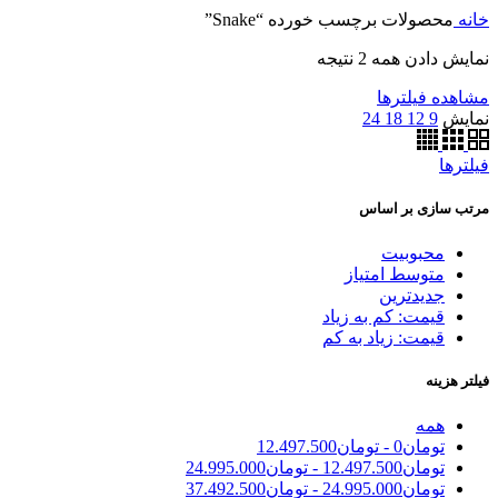
خانه
محصولات برچسب خورده “Snake”
نمایش دادن همه 2 نتیجه
مشاهده فیلترها
نمایش
9
12
18
24
فیلترها
مرتب سازی بر اساس
محبوبیت
متوسط امتیاز
جدیدترین
قیمت: کم به زیاد
قیمت: زیاد به کم
فیلتر هزینه
همه
تومان
0
-
تومان
12.497.500
تومان
12.497.500
-
تومان
24.995.000
تومان
24.995.000
-
تومان
37.492.500