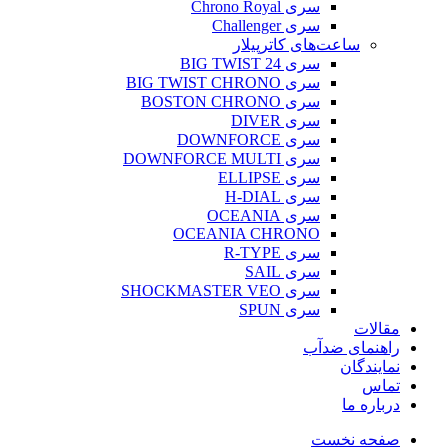
سری Chrono Royal
سری Challenger
ساعت‌های کاترپیلار
سری BIG TWIST 24
سری BIG TWIST CHRONO
سری BOSTON CHRONO
سری DIVER
سری DOWNFORCE
سری DOWNFORCE MULTI
سری ELLIPSE
سری H-DIAL
سری OCEANIA
OCEANIA CHRONO
سری R-TYPE
سری SAIL
سری SHOCKMASTER VEO
سری SPUN
مقالات
راهنمای ضدآب
نمایندگان
تماس
درباره ما
صفحه نخست