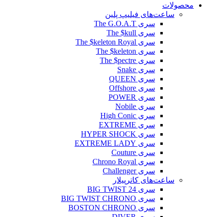
محصولات
ساعت‌های فیلیپ پلین
سری The G.O.A.T
سری The $kull
سری The $keleton Royal
سری The $keleton
سری The $pectre
سری Snake
سری QUEEN
سری Offshore
سری POWER
سری Nobile
سری High Conic
سری EXTREME
سری HYPER SHOCK
سری EXTREME LADY
سری Couture
سری Chrono Royal
سری Challenger
ساعت‌های کاترپیلار
سری BIG TWIST 24
سری BIG TWIST CHRONO
سری BOSTON CHRONO
سری DIVER