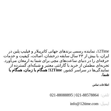
12Time، نماینده رسمی برندهای جهانی کاترپیلار و فیلیپ پلین در
ایران، با بیش از ۲۳ سال سابقه درخشان، اصالت، کیفیت و خدمات
حرفه‌ای را در دنیای ساعت‌های مچی برای شما به ارمغان می‌آورد.
تجربه‌ای مطمئن از خرید با گارانتی معتبر و شبکه‌ای گسترده از
نمایندگی‌ها در سراسر کشور.
12Time؛ همگام با زمان، همگام با
شما.
اطلاعات تماس
تلفن:
88578864-021 | 88088895-021
ایمیل:
info@12time.com