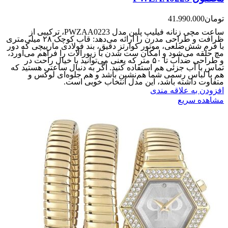
تومان
41.990.000
ساعت مچی زنانه فیلیپ پلین مدل PWZAA0223، ترکیبی از
ظرافت و طراحی مدرن را ارائه می‌دهد: قاب کوچک ۲۸ میلی‌متری
با فرم شش‌ضلعی، موتور کوارتز دقیق، بند فولادی مارپیچی که دور
مچ حلقه می‌شود و امکان ست شدن با زیورآلات را فراهم می‌آورد،
و طراحی ضدآب تا ۵۰ متر که یعنی می‌توانید با خیال راحت در
تماس‌ با آب جزئی هم استفاده کنید. اگر به دنبال ساعتی هستید که
هم با لباس رسمی شما هم‌نشین باشد و هم جلوه‌ای لوکس و
متفاوت داشته باشد، این مدل انتخاب خوبی است.
افزودن به علاقه مندی
مشاهده سریع