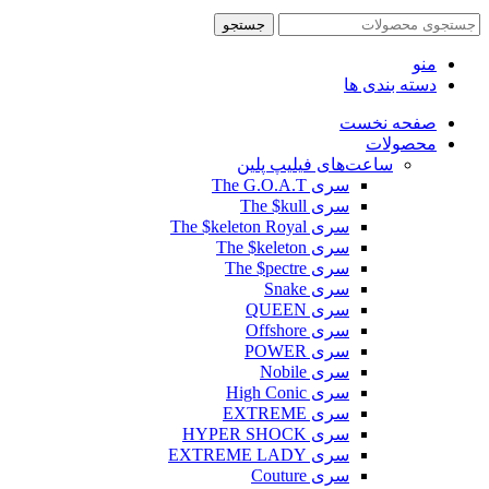
جستجو
منو
دسته بندی ها
صفحه نخست
محصولات
ساعت‌های فیلیپ پلین
سری The G.O.A.T
سری The $kull
سری The $keleton Royal
سری The $keleton
سری The $pectre
سری Snake
سری QUEEN
سری Offshore
سری POWER
سری Nobile
سری High Conic
سری EXTREME
سری HYPER SHOCK
سری EXTREME LADY
سری Couture