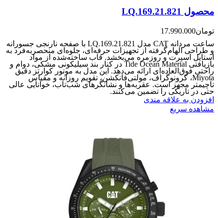
محصول LQ.169.21.821
تومان
17.990.000
ساعت مردانه CAT مدل LQ.169.21.821 با صفحه نارنجی جسورانه
و طراحی الهام‌گرفته از تجهیزات حرفه‌ای، جلوه‌ای منحصربه‌فرد به
استایل اسپرت و روزمره می‌بخشد. قاب ساخته‌شده از مواد
بازیافتی Tide Ocean Material در کنار بند سیلیکونی مشکی، دوام و
راحتی فوق‌العاده‌ای ارائه می‌دهد. این مدل به موتور کوارتز دقیق
Miyota، کرونوگراف، مولتی‌فانکشن، تقویم روزانه و مقیاس
تاچیمتر مجهز است. عقربه‌ها و نشانگرهای شب‌تاب، خوانایی عالی
حتی در تاریکی را تضمین می‌کنند.
افزودن به علاقه مندی
مشاهده سریع