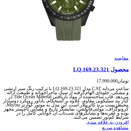
مقایسه
محصول LQ.169.23.321
تومان
17.990.000
ساعت مردانه CAT مدل LQ.169.23.321 با ترکیب رنگ سبز ارتشی
و مشکی، جلوه‌ای الهام‌گرفته از سبک ماجراجویانه و طبیعت ارائه
می‌دهد. قاب ساخته‌شده از مواد بازیافتی Tide Ocean Material در
کنار بند سیلیکونی مقاوم، علاوه بر استحکام، یادآور رویکرد دوستدار
محیط‌زیست برند کاترپیلار است. این مدل به موتور کوارتز Miyota،
کرونوگراف، مولتی‌فانکشن، نمایشگر تاریخ و مقیاس تاچیمتر مجهز
بوده و عقربه‌ها و نشانگرهای شب‌تاب آن خوانایی کامل را در
شرایط کم‌نور تضمین می‌کنند.
افزودن به علاقه مندی
مشاهده سریع