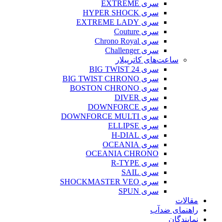
سری EXTREME
سری HYPER SHOCK
سری EXTREME LADY
سری Couture
سری Chrono Royal
سری Challenger
ساعت‌های کاترپیلار
سری BIG TWIST 24
سری BIG TWIST CHRONO
سری BOSTON CHRONO
سری DIVER
سری DOWNFORCE
سری DOWNFORCE MULTI
سری ELLIPSE
سری H-DIAL
سری OCEANIA
OCEANIA CHRONO
سری R-TYPE
سری SAIL
سری SHOCKMASTER VEO
سری SPUN
مقالات
راهنمای ضدآب
نمایندگان