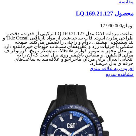
مقایسه
محصول LQ.169.21.127
تومان
17.990.000
ساعت مردانه CAT مدل LQ.169.21.127 ترکیبی از قدرت، دقت و
طراحی مدرن است. قاب ساخته‌شده از مواد بازیافتی Tide Ocean و
بند سیلیکونی مشکی، دوام و راحتی را تضمین می‌کنند. صفحه
مشکی با جزئیات زرد و عقربه‌های شب‌تاب جلوه‌ای خیره‌کننده دارد.
این مدل مجهز به موتور کوارتز Miyota، نمایشگر تاریخ، کرونوگراف
مولتی‌فانکشن، و مقیاس تاچیمتر روی بزل است که آن را به
انتخابی ایده‌آل برای مردان ماجراجو و علاقه‌مند به ساعت‌های
حرفه‌ای بدل می‌سازد.
افزودن به علاقه مندی
مشاهده سریع