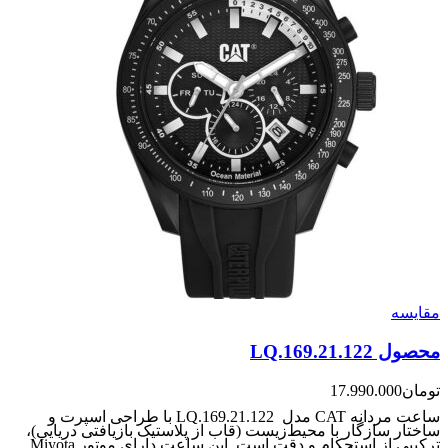
مقایسه
محصول LQ.169.21.122
تومان
17.990.000
ساعت مردانه CAT مدل LQ.169.21.122 با طراحی اسپرت و
ساختار سازگار با محیط‌زیست (قاب از پلاستیک بازیافتی دریایی)،
ترکیبی از استحکام و دقت است. این ساعت دارای موتور Miyota