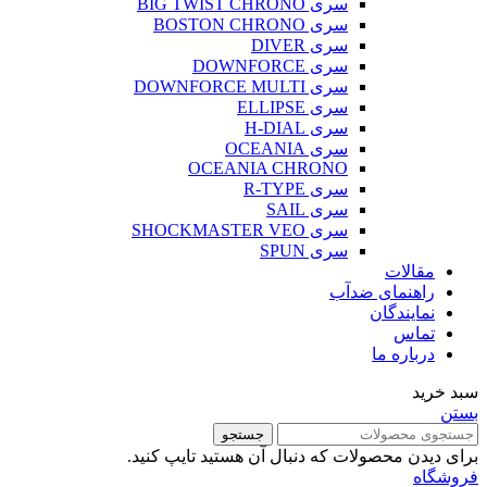
سری BIG TWIST CHRONO
سری BOSTON CHRONO
سری DIVER
سری DOWNFORCE
سری DOWNFORCE MULTI
سری ELLIPSE
سری H-DIAL
سری OCEANIA
OCEANIA CHRONO
سری R-TYPE
سری SAIL
سری SHOCKMASTER VEO
سری SPUN
مقالات
راهنمای ضدآب
نمایندگان
تماس
درباره ما
سبد خرید
بستن
جستجو
برای دیدن محصولات که دنبال آن هستید تایپ کنید.
فروشگاه