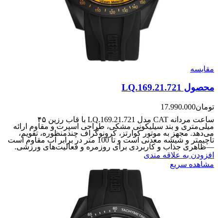
مقایسه
محصول LQ.169.21.721
تومان
17.990.000
ساعت مردانه CAT مدل LQ.169.21.721 با قاب رزین ۴۵
میلی‌متری و بند سیلیکونی مشکی، طراحی اسپرت و مقاوم ارائه
می‌دهد. مجهز به موتور کوارتز، کرونوگراف چندمنظوره، تقویم،
تاچیمتر و شیشه معدنی است و تا 100 متر در برابر آب مقاوم است
—ظاهری جذاب و کاربردی برای روزمره و فعالیت‌های ورزشی.
افزودن به علاقه مندی
مشاهده سریع