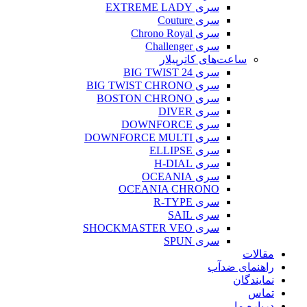
سری EXTREME LADY
سری Couture
سری Chrono Royal
سری Challenger
ساعت‌های کاترپیلار
سری BIG TWIST 24
سری BIG TWIST CHRONO
سری BOSTON CHRONO
سری DIVER
سری DOWNFORCE
سری DOWNFORCE MULTI
سری ELLIPSE
سری H-DIAL
سری OCEANIA
OCEANIA CHRONO
سری R-TYPE
سری SAIL
سری SHOCKMASTER VEO
سری SPUN
مقالات
راهنمای ضدآب
نمایندگان
تماس
درباره ما