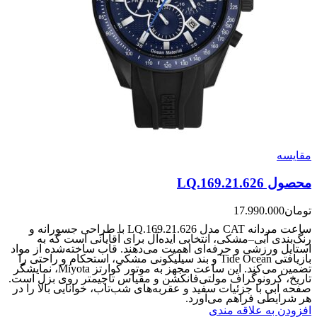
مقایسه
محصول LQ.169.21.626
تومان
17.990.000
ساعت مردانه CAT مدل LQ.169.21.626 با طراحی جسورانه و
رنگ‌بندی آبی–مشکی، انتخابی ایده‌آل برای آقایانی است که به
استایل ورزشی و حرفه‌ای اهمیت می‌دهند. قاب ساخته‌شده از مواد
بازیافتی Tide Ocean و بند سیلیکونی مشکی، استحکام و راحتی را
تضمین می‌کند. این ساعت مجهز به موتور کوارتز Miyota، نمایشگر
تاریخ، کرونوگراف مولتی‌فانکشن و مقیاس تاچیمتر روی بزل است.
صفحه آبی با جزئیات سفید و عقربه‌های شب‌تاب، خوانایی بالا را در
هر شرایطی فراهم می‌آورد.
افزودن به علاقه مندی