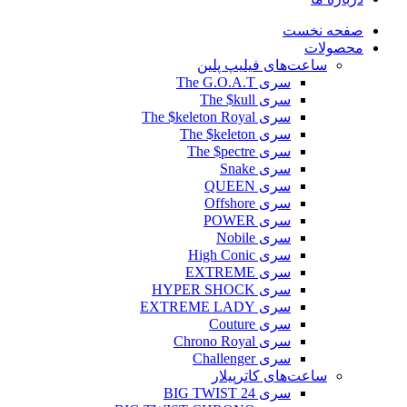
صفحه نخست
محصولات
ساعت‌های فیلیپ پلین
سری The G.O.A.T
سری The $kull
سری The $keleton Royal
سری The $keleton
سری The $pectre
سری Snake
سری QUEEN
سری Offshore
سری POWER
سری Nobile
سری High Conic
سری EXTREME
سری HYPER SHOCK
سری EXTREME LADY
سری Couture
سری Chrono Royal
سری Challenger
ساعت‌های کاترپیلار
سری BIG TWIST 24