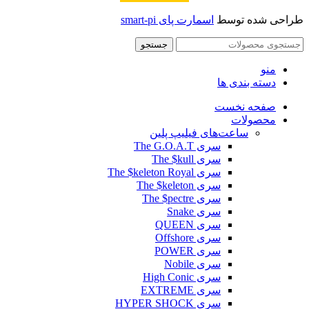
طراحی شده توسط
اسمارت پای smart-pi
جستجو
منو
دسته بندی ها
صفحه نخست
محصولات
ساعت‌های فیلیپ پلین
سری The G.O.A.T
سری The $kull
سری The $keleton Royal
سری The $keleton
سری The $pectre
سری Snake
سری QUEEN
سری Offshore
سری POWER
سری Nobile
سری High Conic
سری EXTREME
سری HYPER SHOCK