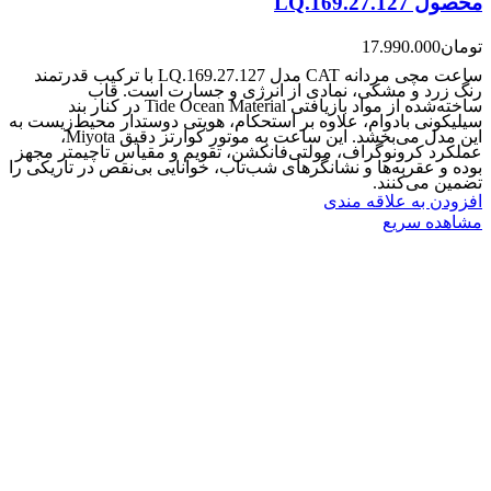
محصول LQ.169.27.127
تومان
17.990.000
ساعت مچی مردانه CAT مدل LQ.169.27.127 با ترکیب قدرتمند
رنگ زرد و مشکی، نمادی از انرژی و جسارت است. قاب
ساخته‌شده از مواد بازیافتی Tide Ocean Material در کنار بند
سیلیکونی بادوام، علاوه بر استحکام، هویتی دوستدار محیط‌زیست به
این مدل می‌بخشد. این ساعت به موتور کوارتز دقیق Miyota،
عملکرد کرونوگراف، مولتی‌فانکشن، تقویم و مقیاس تاچیمتر مجهز
بوده و عقربه‌ها و نشانگرهای شب‌تاب، خوانایی بی‌نقص در تاریکی را
تضمین می‌کنند.
افزودن به علاقه مندی
مشاهده سریع