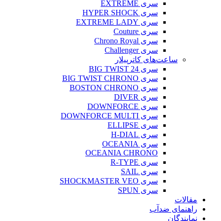
سری EXTREME
سری HYPER SHOCK
سری EXTREME LADY
سری Couture
سری Chrono Royal
سری Challenger
ساعت‌های کاترپیلار
سری BIG TWIST 24
سری BIG TWIST CHRONO
سری BOSTON CHRONO
سری DIVER
سری DOWNFORCE
سری DOWNFORCE MULTI
سری ELLIPSE
سری H-DIAL
سری OCEANIA
OCEANIA CHRONO
سری R-TYPE
سری SAIL
سری SHOCKMASTER VEO
سری SPUN
مقالات
راهنمای ضدآب
نمایندگان