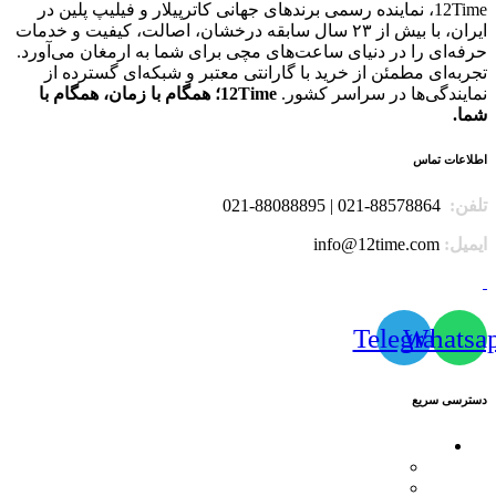
12Time، نماینده رسمی برندهای جهانی کاترپیلار و فیلیپ پلین در
ایران، با بیش از ۲۳ سال سابقه درخشان، اصالت، کیفیت و خدمات
حرفه‌ای را در دنیای ساعت‌های مچی برای شما به ارمغان می‌آورد.
تجربه‌ای مطمئن از خرید با گارانتی معتبر و شبکه‌ای گسترده از
نمایندگی‌ها در سراسر کشور.
12Time؛ همگام با زمان، همگام با
شما.
اطلاعات تماس
تلفن:
88578864-021 | 88088895-021
ایمیل:
info@12time.com
Telegram
Whatsa
دسترسی سریع
محصولات
کاترپیلار
فیلیپ پلین