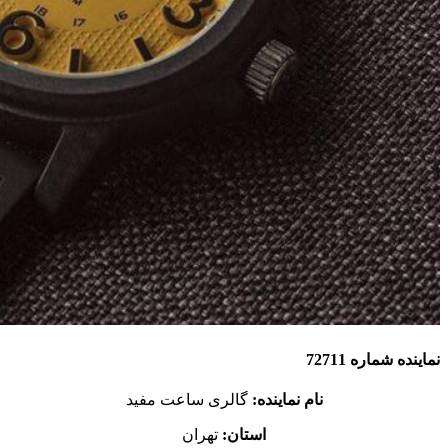
نماینده شماره 72711
نام نماینده:
گالری ساعت مفید
استان:
تهران