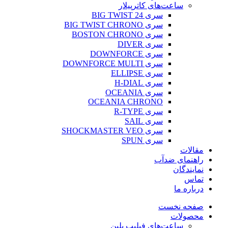
ساعت‌های کاترپیلار
سری BIG TWIST 24
سری BIG TWIST CHRONO
سری BOSTON CHRONO
سری DIVER
سری DOWNFORCE
سری DOWNFORCE MULTI
سری ELLIPSE
سری H-DIAL
سری OCEANIA
OCEANIA CHRONO
سری R-TYPE
سری SAIL
سری SHOCKMASTER VEO
سری SPUN
مقالات
راهنمای ضدآب
نمایندگان
تماس
درباره ما
صفحه نخست
محصولات
ساعت‌های فیلیپ پلین