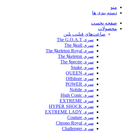
منو
دسته بندی ها
صفحه نخست
محصولات
ساعت‌های فیلیپ پلین
سری The G.O.A.T
سری The $kull
سری The $keleton Royal
سری The $keleton
سری The $pectre
سری Snake
سری QUEEN
سری Offshore
سری POWER
سری Nobile
سری High Conic
سری EXTREME
سری HYPER SHOCK
سری EXTREME LADY
سری Couture
سری Chrono Royal
سری Challenger