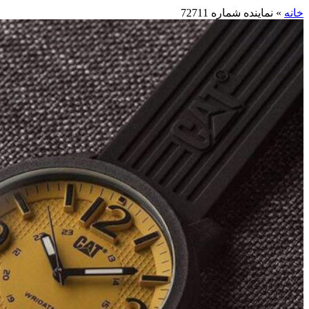
خانه
»
نماینده شماره 72711