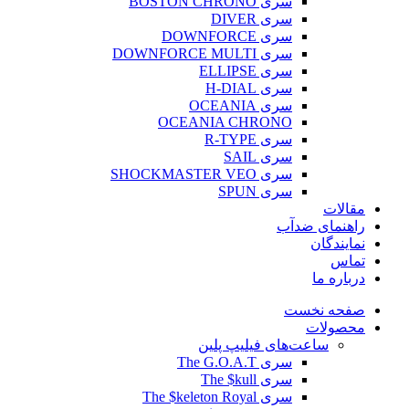
سری BOSTON CHRONO
سری DIVER
سری DOWNFORCE
سری DOWNFORCE MULTI
سری ELLIPSE
سری H-DIAL
سری OCEANIA
OCEANIA CHRONO
سری R-TYPE
سری SAIL
سری SHOCKMASTER VEO
سری SPUN
مقالات
راهنمای ضدآب
نمایندگان
تماس
درباره ما
صفحه نخست
محصولات
ساعت‌های فیلیپ پلین
سری The G.O.A.T
سری The $kull
سری The $keleton Royal