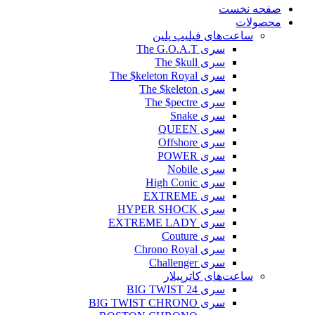
صفحه نخست
محصولات
ساعت‌های فیلیپ پلین
سری The G.O.A.T
سری The $kull
سری The $keleton Royal
سری The $keleton
سری The $pectre
سری Snake
سری QUEEN
سری Offshore
سری POWER
سری Nobile
سری High Conic
سری EXTREME
سری HYPER SHOCK
سری EXTREME LADY
سری Couture
سری Chrono Royal
سری Challenger
ساعت‌های کاترپیلار
سری BIG TWIST 24
سری BIG TWIST CHRONO