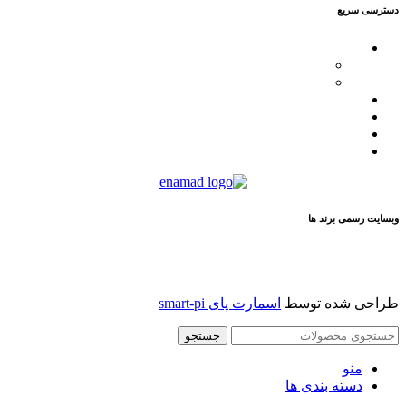
دسترسی سریع
محصولات
کاترپیلار
فیلیپ پلین
لیست نمایندگان
مقالات
تماس با ما
درباره ما
وبسایت رسمی برند ها
طراحی شده توسط
اسمارت پای smart-pi
جستجو
منو
دسته بندی ها