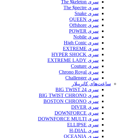
سری The $keleton
سری The $pectre
سری Snake
سری QUEEN
سری Offshore
سری POWER
سری Nobile
سری High Conic
سری EXTREME
سری HYPER SHOCK
سری EXTREME LADY
سری Couture
سری Chrono Royal
سری Challenger
ساعت‌های کاترپیلار
سری BIG TWIST 24
سری BIG TWIST CHRONO
سری BOSTON CHRONO
سری DIVER
سری DOWNFORCE
سری DOWNFORCE MULTI
سری ELLIPSE
سری H-DIAL
سری OCEANIA