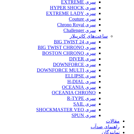
سری EXTREME
سری HYPER SHOCK
سری EXTREME LADY
سری Couture
سری Chrono Royal
سری Challenger
ساعت‌های کاترپیلار
سری BIG TWIST 24
سری BIG TWIST CHRONO
سری BOSTON CHRONO
سری DIVER
سری DOWNFORCE
سری DOWNFORCE MULTI
سری ELLIPSE
سری H-DIAL
سری OCEANIA
OCEANIA CHRONO
سری R-TYPE
سری SAIL
سری SHOCKMASTER VEO
سری SPUN
مقالات
راهنمای ضدآب
نمایندگان