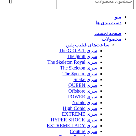
منو
دسته بندی ها
صفحه نخست
محصولات
ساعت‌های فیلیپ پلین
سری The G.O.A.T
سری The $kull
سری The $keleton Royal
سری The $keleton
سری The $pectre
سری Snake
سری QUEEN
سری Offshore
سری POWER
سری Nobile
سری High Conic
سری EXTREME
سری HYPER SHOCK
سری EXTREME LADY
سری Couture