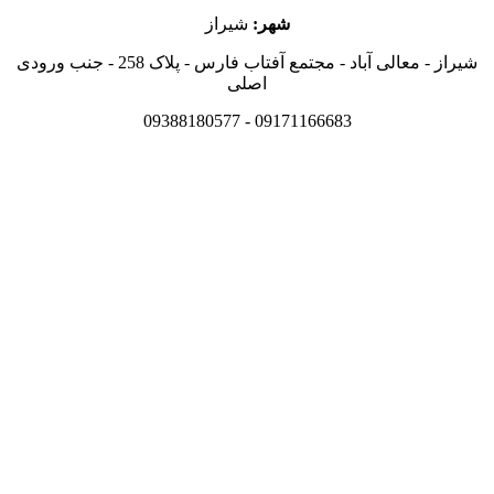
شهر:
شیراز
شیراز - معالی آباد - مجتمع آفتاب فارس - پلاک 258 - جنب ورودی
اصلی
09171166683 - 09388180577