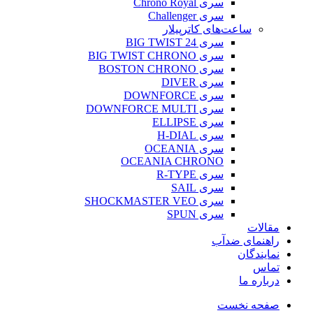
سری Chrono Royal
سری Challenger
ساعت‌های کاترپیلار
سری BIG TWIST 24
سری BIG TWIST CHRONO
سری BOSTON CHRONO
سری DIVER
سری DOWNFORCE
سری DOWNFORCE MULTI
سری ELLIPSE
سری H-DIAL
سری OCEANIA
OCEANIA CHRONO
سری R-TYPE
سری SAIL
سری SHOCKMASTER VEO
سری SPUN
مقالات
راهنمای ضدآب
نمایندگان
تماس
درباره ما
صفحه نخست