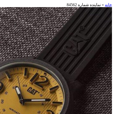
خانه
»
نماینده شماره 84562