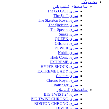
محصولات
ساعت‌های فیلیپ پلین
سری The G.O.A.T
سری The $kull
سری The $keleton Royal
سری The $keleton
سری The $pectre
سری Snake
سری QUEEN
سری Offshore
سری POWER
سری Nobile
سری High Conic
سری EXTREME
سری HYPER SHOCK
سری EXTREME LADY
سری Couture
سری Chrono Royal
سری Challenger
ساعت‌های کاترپیلار
سری BIG TWIST 24
سری BIG TWIST CHRONO
سری BOSTON CHRONO
سری DIVER