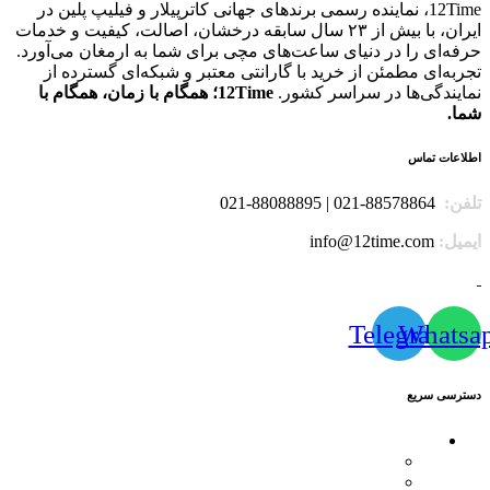
12Time، نماینده رسمی برندهای جهانی کاترپیلار و فیلیپ پلین در
ایران، با بیش از ۲۳ سال سابقه درخشان، اصالت، کیفیت و خدمات
حرفه‌ای را در دنیای ساعت‌های مچی برای شما به ارمغان می‌آورد.
تجربه‌ای مطمئن از خرید با گارانتی معتبر و شبکه‌ای گسترده از
نمایندگی‌ها در سراسر کشور.
12Time؛ همگام با زمان، همگام با
شما.
اطلاعات تماس
تلفن:
88578864-021 | 88088895-021
ایمیل:
info@12time.com
Telegram
Whatsa
دسترسی سریع
محصولات
کاترپیلار
فیلیپ پلین