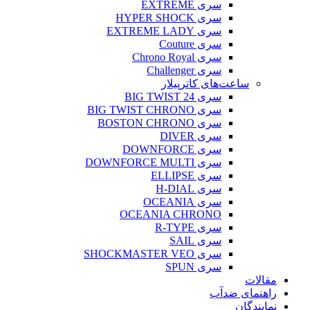
سری EXTREME
سری HYPER SHOCK
سری EXTREME LADY
سری Couture
سری Chrono Royal
سری Challenger
ساعت‌های کاترپیلار
سری BIG TWIST 24
سری BIG TWIST CHRONO
سری BOSTON CHRONO
سری DIVER
سری DOWNFORCE
سری DOWNFORCE MULTI
سری ELLIPSE
سری H-DIAL
سری OCEANIA
OCEANIA CHRONO
سری R-TYPE
سری SAIL
سری SHOCKMASTER VEO
سری SPUN
مقالات
راهنمای ضدآب
نمایندگان