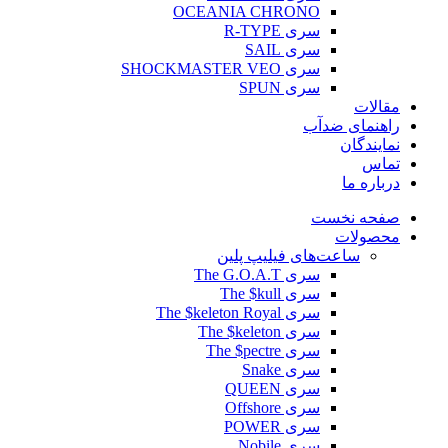
OCEANIA CHRONO
سری R-TYPE
سری SAIL
سری SHOCKMASTER VEO
سری SPUN
مقالات
راهنمای ضدآب
نمایندگان
تماس
درباره ما
صفحه نخست
محصولات
ساعت‌های فیلیپ پلین
سری The G.O.A.T
سری The $kull
سری The $keleton Royal
سری The $keleton
سری The $pectre
سری Snake
سری QUEEN
سری Offshore
سری POWER
سری Nobile