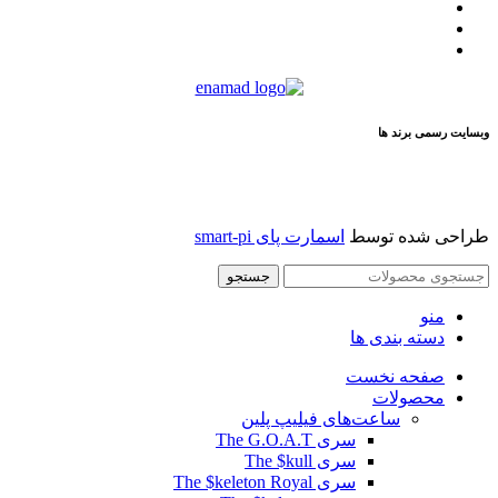
مقالات
تماس با ما
درباره ما
وبسایت رسمی برند ها
طراحی شده توسط
اسمارت پای smart-pi
جستجو
منو
دسته بندی ها
صفحه نخست
محصولات
ساعت‌های فیلیپ پلین
سری The G.O.A.T
سری The $kull
سری The $keleton Royal