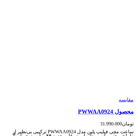
مقایسه
محصول PWWAA0924
تومان
31.990.000
ساعت مچی فیلیپ پلین مدل PWWAA0924 ترکیبی بی‌نظیر از
طراحی جسورانه مردانه است. قاب حدود ۴۴ میلی‌متری با رنگ