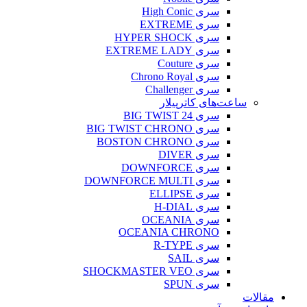
سری High Conic
سری EXTREME
سری HYPER SHOCK
سری EXTREME LADY
سری Couture
سری Chrono Royal
سری Challenger
ساعت‌های کاترپیلار
سری BIG TWIST 24
سری BIG TWIST CHRONO
سری BOSTON CHRONO
سری DIVER
سری DOWNFORCE
سری DOWNFORCE MULTI
سری ELLIPSE
سری H-DIAL
سری OCEANIA
OCEANIA CHRONO
سری R-TYPE
سری SAIL
سری SHOCKMASTER VEO
سری SPUN
مقالات