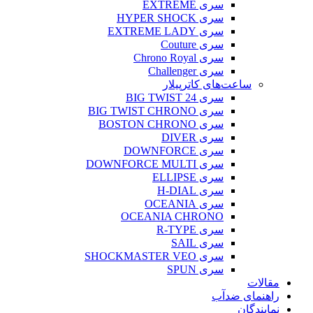
سری EXTREME
سری HYPER SHOCK
سری EXTREME LADY
سری Couture
سری Chrono Royal
سری Challenger
ساعت‌های کاترپیلار
سری BIG TWIST 24
سری BIG TWIST CHRONO
سری BOSTON CHRONO
سری DIVER
سری DOWNFORCE
سری DOWNFORCE MULTI
سری ELLIPSE
سری H-DIAL
سری OCEANIA
OCEANIA CHRONO
سری R-TYPE
سری SAIL
سری SHOCKMASTER VEO
سری SPUN
مقالات
راهنمای ضدآب
نمایندگان