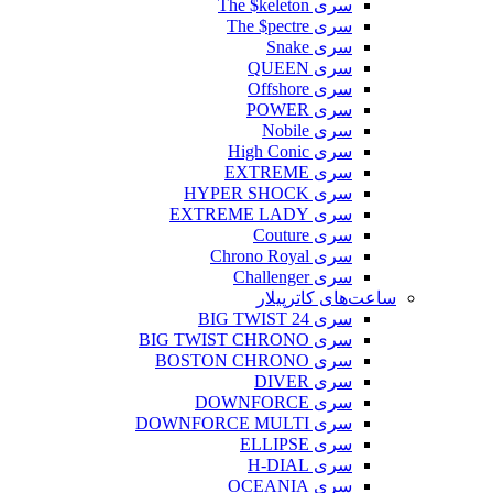
سری The $keleton
سری The $pectre
سری Snake
سری QUEEN
سری Offshore
سری POWER
سری Nobile
سری High Conic
سری EXTREME
سری HYPER SHOCK
سری EXTREME LADY
سری Couture
سری Chrono Royal
سری Challenger
ساعت‌های کاترپیلار
سری BIG TWIST 24
سری BIG TWIST CHRONO
سری BOSTON CHRONO
سری DIVER
سری DOWNFORCE
سری DOWNFORCE MULTI
سری ELLIPSE
سری H-DIAL
سری OCEANIA