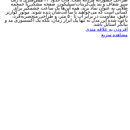
سبز شفاف و بند پلی‌کربنات/سیلیکون، صفحه مشکی با جمجمه
طلایی به عنوان نماد برند، همه این‌ها یک ساعت چشمگیر برای
کسانی است که می‌خواهند با ساعت‌شان دیده شوند. موتور کوارتز
دقیق، مقاومت در برابر آب تا ۵۰ متر، و طراحی منحصربه‌فرد،
باعث شده این مدل نه تنها یک ابزار زمان، بلکه یک اکسسوری مد و
بیانگر استایل باشد.
افزودن به علاقه مندی
مشاهده سریع