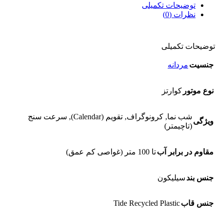
توضیحات تکمیلی
نظرات (0)
توضیحات تکمیلی
جنسیت
مردانه
نوع موتور
کوارتز
شب نما, کرونوگراف, تقویم (Calendar), سرعت سنج
ویژگی
(تاچیمتر)
مقاوم در برابر آب
تا 100 متر (غواصی کم عمق)
جنس بند
سیلیکون
Tide Recycled Plastic
جنس قاب