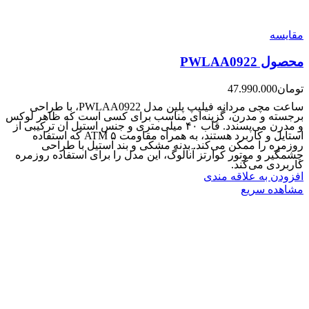
مقایسه
محصول PWLAA0922
تومان
47.990.000
ساعت مچی مردانه فیلیپ پلین مدل PWLAA0922، با طراحی
برجسته و مدرن، گزینه‌ای مناسب برای کسی است که ظاهر لوکس
و مدرن می‌پسندد. قاب ۴۰ میلی‌متری و جنس استیل آن ترکیبی از
استایل و کاربرد هستند، به همراه مقاومت ۵ ATM که استفاده
روزمره را ممکن می‌کند. بدنه مشکی و بند استیل با طراحی
چشمگیر و موتور کوارتز آنالوگ، این مدل را برای استفاده روزمره
کاربردی می‌کند.
افزودن به علاقه مندی
مشاهده سریع