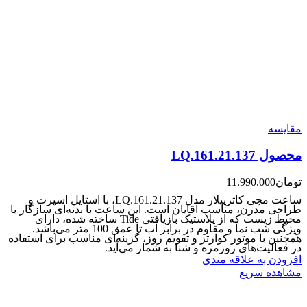
مقایسه
محصول LQ.161.21.137
تومان
11.990.000
ساعت مچی کاترپیلار مدل LQ.161.21.137، با استایل اسپرت و
طراحی مدرن، مناسب آقایان است. این ساعت با بدنه‌ای سازگار با
محیط زیست که از پلاستیک بازیافتی Tide ساخته شده، دارای
ویژگی شب نما و مقاوم در برابر آب تا عمق 100 متر می‌باشد.
همچنین با موتور کوارتز و تقویم روز، گزینه‌ای مناسب برای استفاده
در فعالیت‌های روزمره و شنا به شمار می‌آید.
افزودن به علاقه مندی
مشاهده سریع