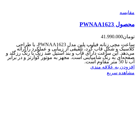
مقایسه
محصول PWNAA1623
تومان
41.990.000
ساعت مچی زنانه فیلیپ پلین مدل PWNAA1623، با طراحی
کلاسیک و شکل قاب گرد، تلفیقی از زیبایی و عملکرد را ارائه
می‌دهد. این ساعت دارای قاب و بند استیل ضد زنگ با رنگ رزگلد و
صفحه‌ای به رنگ شامپاینی است. مجهز به موتور کوارتز و در برابر
آب تا 50 متر مقاوم است.
افزودن به علاقه مندی
مشاهده سریع