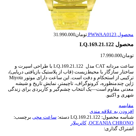
محصول PWWAA0123
تومان
31.990.000
محصول LQ.169.21.122
تومان
17.990.000
ساعت مردانه CAT مدل LQ.169.21.122 با طراحی اسپرت و
ساختار سازگار با محیط‌زیست (قاب از پلاستیک بازیافتی دریایی)،
ترکیبی از استحکام و دقت است. این ساعت دارای موتور Miyota
ژاپن چندمنظوره، کرونوگراف، تاچیمتر، نمایش تاریخ و شیشه
معدنی مقاوم است—یک انتخاب چشم‌گیر و کاربردی برای زندگی
شهری و اکتیو.
مقایسه
افزودن به علاقه مندی
شناسه محصول:
LQ.169.21.122
دسته:
ساعت مچی
برچسب:
OCEANIA CHRONO
,
کاترپیلار
اشتراک گذاری: