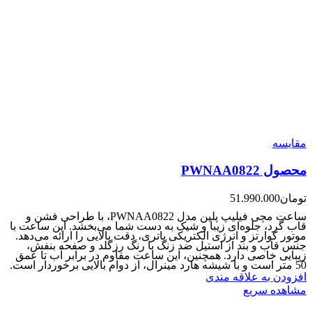
مقایسه
محصول PWNAA0822
تومان
51.990.000
ساعت مچی فیلیپ پلین مدل PWNAA0822، با طراحی فشن و
قاب گرد، جلوه‌ای زیبا و شیک به دست شما می‌بخشد. این ساعت با
موتور کوارتز و انرژی الکتریکی باتری، دقت بالایی را ارائه می‌دهد.
جنس قاب و بند از استیل ضد زنگ با رنگ رزگلد و صفحه بنفش،
زیبایی خاصی دارد. همچنین، این ساعت مقاوم در برابر آب تا عمق
50 متر است و با شیشه هارد مینرال، از دوام بالایی برخوردار است.
افزودن به علاقه مندی
مشاهده سریع