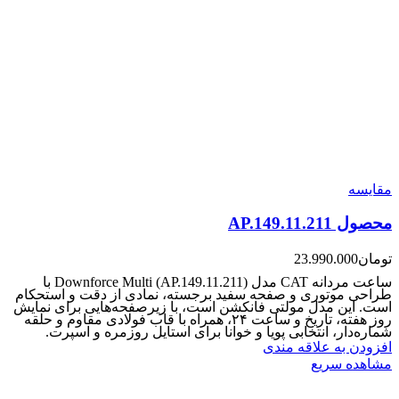
مقایسه
محصول AP.149.11.211
تومان
23.990.000
ساعت مردانه CAT مدل Downforce Multi (AP.149.11.211) با
طراحی موتوری و صفحه سفید برجسته، نمادی از دقت و استحکام
است. این مدل مولتی‌ فانکشن است، با زیرصفحه‌هایی برای نمایش
روز هفته، تاریخ و ساعت ۲۴، همراه با قاب فولادی مقاوم و حلقه
شماره‌دار، انتخابی پویا و خوانا برای استایل روزمره و اسپرت‌.
افزودن به علاقه مندی
مشاهده سریع