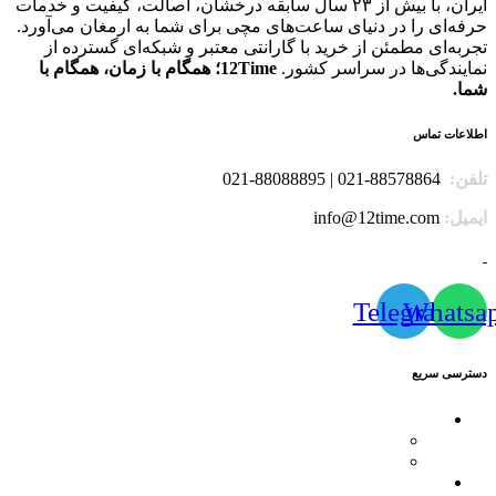
ایران، با بیش از ۲۳ سال سابقه درخشان، اصالت، کیفیت و خدمات
حرفه‌ای را در دنیای ساعت‌های مچی برای شما به ارمغان می‌آورد.
تجربه‌ای مطمئن از خرید با گارانتی معتبر و شبکه‌ای گسترده از
نمایندگی‌ها در سراسر کشور.
12Time؛ همگام با زمان، همگام با
شما.
اطلاعات تماس
تلفن:
88578864-021 | 88088895-021
ایمیل:
info@12time.com
Telegram
Whatsa
دسترسی سریع
محصولات
کاترپیلار
فیلیپ پلین
لیست نمایندگان