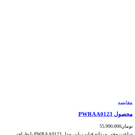
مقایسه
محصول PWRAA0123
تومان
55.990.000
ساعت مچی مردانه فیلیپ پلین مدل PWRAA0123 با طراحی