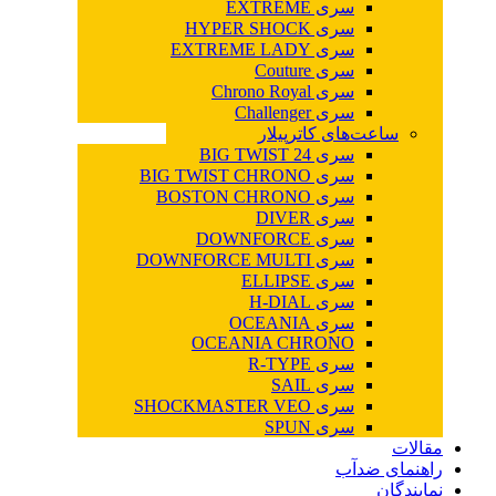
سری EXTREME
سری HYPER SHOCK
سری EXTREME LADY
سری Couture
سری Chrono Royal
سری Challenger
ساعت‌های کاترپیلار
سری BIG TWIST 24
سری BIG TWIST CHRONO
سری BOSTON CHRONO
سری DIVER
سری DOWNFORCE
سری DOWNFORCE MULTI
سری ELLIPSE
سری H-DIAL
سری OCEANIA
OCEANIA CHRONO
سری R-TYPE
سری SAIL
سری SHOCKMASTER VEO
سری SPUN
مقالات
راهنمای ضدآب
نمایندگان