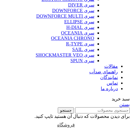
سری DIVER
سری DOWNFORCE
سری DOWNFORCE MULTI
سری ELLIPSE
سری H-DIAL
سری OCEANIA
OCEANIA CHRONO
سری R-TYPE
سری SAIL
سری SHOCKMASTER VEO
سری SPUN
مقالات
راهنمای ضدآب
نمایندگان
تماس
درباره ما
سبد خرید
بستن
جستجو
برای دیدن محصولات که دنبال آن هستید تایپ کنید.
فروشگاه