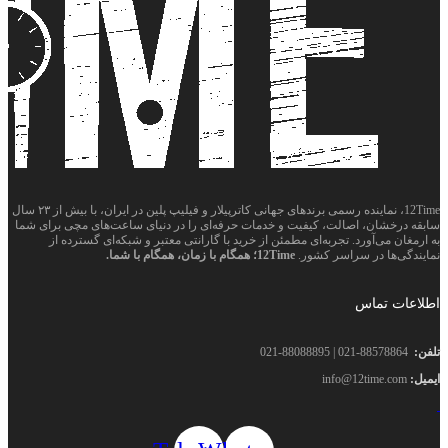
12Time، نماینده رسمی برندهای جهانی کاترپیلار و فیلیپ پلین در ایران، با بیش از ۲۳ سال
سابقه درخشان، اصالت، کیفیت و خدمات حرفه‌ای را در دنیای ساعت‌های مچی برای شما
به ارمغان می‌آورد. تجربه‌ای مطمئن از خرید با گارانتی معتبر و شبکه‌ای گسترده از
نمایندگی‌ها در سراسر کشور.
12Time؛ همگام با زمان، همگام با شما.
اطلاعات تماس
تلفن:
88578864-021 | 88088895-021
ایمیل:
info@12time.com