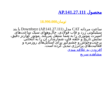
محصول AP.141.27.111
تومان
18.990.000
ساعت مردانه CAT مدل Downforce (AP.141.27.111) با بند
سیلیکونی زرد و قاب فولادی، حال‌وهوای سبک ساعت‌های
اسپرت موتوری را به شما منتقل می‌کند. موتور کوارتز دقیق،
نمایش تاریخ و حلقه قاب شماره‌دار، آن را به انتخابی
پرجنب‌وجوش و چشم‌گیر برای استایل‌های روزمره و
فعالیت‌های پرانرژی تبدیل کرده است.
افزودن به علاقه مندی
مشاهده سریع