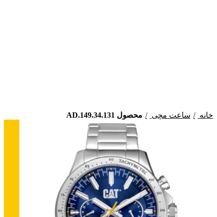
بزرگنمایی تصویر
خانه
ساعت مچی
محصول AD.149.34.131