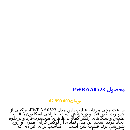
محصول PWRAA0523
تومان
62.990.000
ساعت مچی مردانه فیلیپ پلین مدل PWRAA0523، ترکیبی از
جسارت، ظرافت و درخشش است. طراحی اسکلتون با قاب
طلایی و سنگ‌های رنگین‌کمانی، ظاهری منحصربه‌فرد و پرجلوه
ایجاد کرده است. این مدل نمادی از لوکس‌گرایی مدرن و روح
شورشی برند فیلیپ پلین است — مناسب برای افرادی که