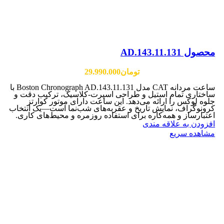
محصول AD.143.11.131
تومان
29.990.000
ساعت مردانه CAT مدل Boston Chronograph AD.143.11.131 با
ساختاری تمام استیل و طراحی اسپرت-کلاسیک، ترکیب دقت و
جلوه لوکس را ارائه می‌دهد. این ساعت دارای موتور کوارتز
کرونوگراف، نمایش تاریخ و عقربه‌های شب‌نما است—یک انتخاب
اعتبارساز و همه‌کاره برای استفاده روزمره و محیط‌های کاری.
افزودن به علاقه مندی
مشاهده سریع