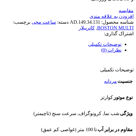
مقایسه
افزودن به علاقه مندی
شناسه محصول:
AD.149.34.131
دسته:
ساعت مچی
برچسب:
BOSTON MULTI
,
کاترپیلار
اشتراک گذاری:
توضیحات تکمیلی
نظرات (0)
توضیحات تکمیلی
جنسیت
مردانه
نوع موتور
کوارتز
ویژگی
شب نما, کرونوگراف, سرعت سنج (تاچیمتر)
مقاوم در برابر آب
تا 100 متر (غواصی کم عمق)