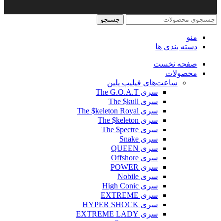
جستجو
منو
دسته بندی ها
صفحه نخست
محصولات
ساعت‌های فیلیپ پلین
سری The G.O.A.T
سری The $kull
سری The $keleton Royal
سری The $keleton
سری The $pectre
سری Snake
سری QUEEN
سری Offshore
سری POWER
سری Nobile
سری High Conic
سری EXTREME
سری HYPER SHOCK
سری EXTREME LADY