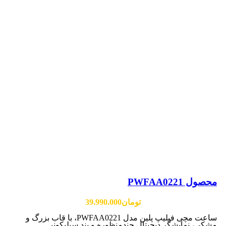
محصول PWFAA0221
تومان
39.990.000
ساعت مچی فیلیپ پلین مدل PWFAA0221، با قاب بزرگ و
مشکی، نمایشگر دیجیتال چندمنظوره و بند سیلیکونی