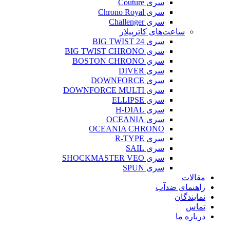
سری Couture
سری Chrono Royal
سری Challenger
ساعت‌های کاترپیلار
سری BIG TWIST 24
سری BIG TWIST CHRONO
سری BOSTON CHRONO
سری DIVER
سری DOWNFORCE
سری DOWNFORCE MULTI
سری ELLIPSE
سری H-DIAL
سری OCEANIA
OCEANIA CHRONO
سری R-TYPE
سری SAIL
سری SHOCKMASTER VEO
سری SPUN
مقالات
راهنمای ضدآب
نمایندگان
تماس
درباره ما