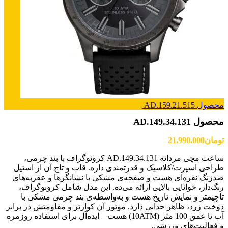
محصول AD.159.21.515
تومان
21.990.000
محصول AD.149.34.131
تومان
21.990.000
ساعت مچی مردانه AD.149.34.131 کرونوگراف با بند چرمی،
طراحی اسپرت/کلاسیک و قدرتمندی داره. قاب و تاج آن از استیل
ضدزنگ نقره‌ای هست و صفحه‌ی مشکی با نشانگرها و عقربه‌های
رنگ‌دار، خوانایی بالایی ارائه می‌ده. این مدل شامل کرونوگراف،
تاچیمتر و نمایش تاریخ هست و به‌واسطه‌ی بند چرمی مشکی با
دوخت زرد، ظاهر جذابی دارد. موتور آن کوارتز و مقاومتش در برابر
آب تا عمق 100 متر (10ATM) هست—ایده‌آل برای استفاده روزمره
و فعالیت‌های ورزشی.