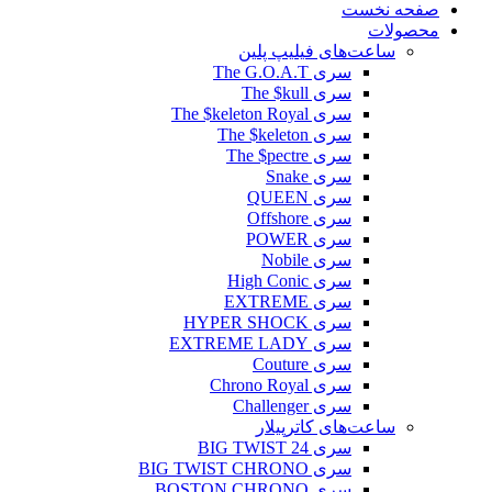
صفحه نخست
محصولات
ساعت‌های فیلیپ پلین
سری The G.O.A.T
سری The $kull
سری The $keleton Royal
سری The $keleton
سری The $pectre
سری Snake
سری QUEEN
سری Offshore
سری POWER
سری Nobile
سری High Conic
سری EXTREME
سری HYPER SHOCK
سری EXTREME LADY
سری Couture
سری Chrono Royal
سری Challenger
ساعت‌های کاترپیلار
سری BIG TWIST 24
سری BIG TWIST CHRONO
سری BOSTON CHRONO