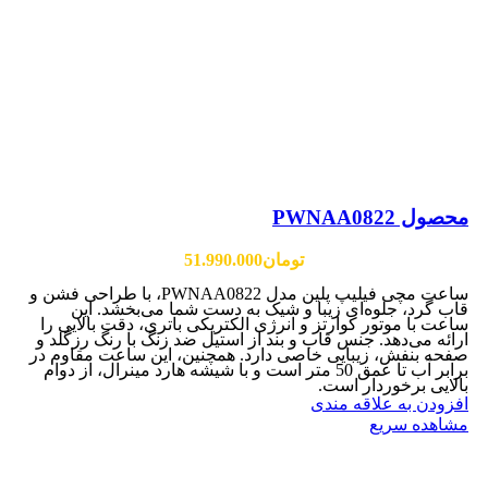
محصول PWNAA0822
تومان
51.990.000
ساعت مچی فیلیپ پلین مدل PWNAA0822، با طراحی فشن و
قاب گرد، جلوه‌ای زیبا و شیک به دست شما می‌بخشد. این
ساعت با موتور کوارتز و انرژی الکتریکی باتری، دقت بالایی را
ارائه می‌دهد. جنس قاب و بند از استیل ضد زنگ با رنگ رزگلد و
صفحه بنفش، زیبایی خاصی دارد. همچنین، این ساعت مقاوم در
برابر آب تا عمق 50 متر است و با شیشه هارد مینرال، از دوام
بالایی برخوردار است.
افزودن به علاقه مندی
مشاهده سریع