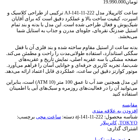
تومان
19.990.000
ساعت کاترپیلار مدل AJ‑141‑11‑222 ترکیبی از طراحی کلاسیک و
اسپرت، کیفیت ساخت بالا و عملکرد دقیق است که برای آقایان
شیک‌پوش و فعال طراحی شده است. این مدل با بدنه و بند تمام
استیل ضدزنگ نقره‌ای، جلوه‌ای مدرن و جذاب به استایل شما
می‌بخشد.
بدنه ساعت از استیل مقاوم ساخته شده و بند فلزی آن با قفل
سگکی استاندارد، استفاده طولانی‌مدت را راحت و مطمئن می‌کند.
صفحه مشکی با سه عقربه اصلی، نمایش تاریخ و عقربه‌های
شب‌نما، تجربه کاربری حرفه‌ای و خوانایی آسان را فراهم می‌آورد.
موتور کوارتز دقیق این ساعت، عملکردی قابل اعتماد ارائه می‌دهد.
این مدل همچنین ضد آب تا عمق 100 متر (10 ATM) است، بنابراین
می‌توانید آن را در فعالیت‌های روزمره و سبک‌های آبی با اطمینان
استفاده کنید
مقایسه
افزودن به علاقه مندی
شناسه محصول:
aj-141-11-222
دسته:
ساعت مچی
برچسب:
TOKYO
,
کاترپیلار
اشتراک گذاری:
توضیحات تکمیلی