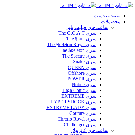
صفحه نخست
محصولات
ساعت‌های فیلیپ پلین
سری The G.O.A.T
سری The $kull
سری The $keleton Royal
سری The $keleton
سری The $pectre
سری Snake
سری QUEEN
سری Offshore
سری POWER
سری Nobile
سری High Conic
سری EXTREME
سری HYPER SHOCK
سری EXTREME LADY
سری Couture
سری Chrono Royal
سری Challenger
ساعت‌های کاترپیلار