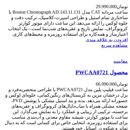
تومان
29.990.000
ساعت مردانه CAT مدل Boston Chronograph AD.143.11.131 با
ساختاری تمام استیل و طراحی اسپرت-کلاسیک، ترکیب دقت و
جلوه لوکس را ارائه می‌دهد. این ساعت دارای موتور کوارتز
کرونوگراف، نمایش تاریخ و عقربه‌های شب‌نما است—یک انتخاب
اعتبارساز و همه‌کاره برای استفاده روزمره و محیط‌های کاری.
افزودن به علاقه مندی
مشاهده سریع
مقایسه
محصول PWCAA0721
تومان
66.990.000
ساعت فیلیپ پلین مدل PWCAA0721 با طراحی منحصربه‌فرد و
بزل درخشان مزین به کریستال‌های رنگین‌کمانی، جلوه‌ای لوکس و
جسورانه ارائه می‌دهد. بدنه و بند استیل مشکی با پوشش PVD،
صفحه مشکی همراه با ساب‌دایال‌های کرونوگراف و عقربه‌های
برجسته، ترکیبی از زیبایی و عملکرد را به نمایش می‌گذارد. این
ساعت با موتور کوارتز، شیشه مقاوم معدنی و آب‌بندی مناسب
برای استفاده روزمره، انتخابی خاص برای کسانی است که به دنبال
تمایز و شکوه در استایل خود هستند.