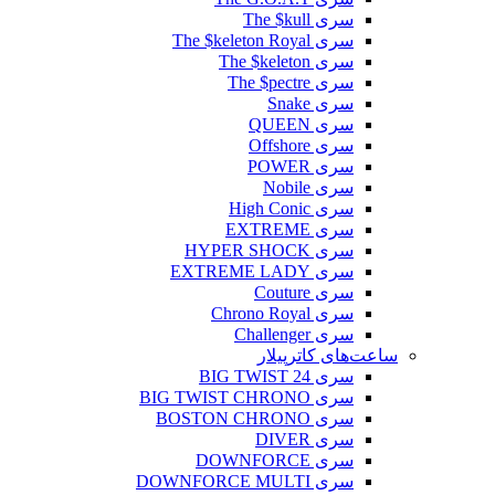
سری The $kull
سری The $keleton Royal
سری The $keleton
سری The $pectre
سری Snake
سری QUEEN
سری Offshore
سری POWER
سری Nobile
سری High Conic
سری EXTREME
سری HYPER SHOCK
سری EXTREME LADY
سری Couture
سری Chrono Royal
سری Challenger
ساعت‌های کاترپیلار
سری BIG TWIST 24
سری BIG TWIST CHRONO
سری BOSTON CHRONO
سری DIVER
سری DOWNFORCE
سری DOWNFORCE MULTI