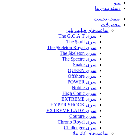
منو
دسته بندی ها
صفحه نخست
محصولات
ساعت‌های فیلیپ پلین
سری The G.O.A.T
سری The $kull
سری The $keleton Royal
سری The $keleton
سری The $pectre
سری Snake
سری QUEEN
سری Offshore
سری POWER
سری Nobile
سری High Conic
سری EXTREME
سری HYPER SHOCK
سری EXTREME LADY
سری Couture
سری Chrono Royal
سری Challenger
ساعت‌های کاترپیلار