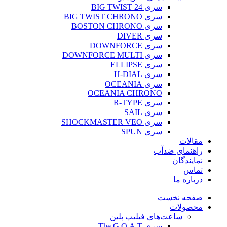
سری BIG TWIST 24
سری BIG TWIST CHRONO
سری BOSTON CHRONO
سری DIVER
سری DOWNFORCE
سری DOWNFORCE MULTI
سری ELLIPSE
سری H-DIAL
سری OCEANIA
OCEANIA CHRONO
سری R-TYPE
سری SAIL
سری SHOCKMASTER VEO
سری SPUN
مقالات
راهنمای ضدآب
نمایندگان
تماس
درباره ما
صفحه نخست
محصولات
ساعت‌های فیلیپ پلین
سری The G.O.A.T