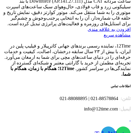
ساعت مردانه CAT مدل Downforce (AP.141.27.111) با بند
سیلیکونی زرد و قاب فولادی، حال‌وهوای سبک ساعت‌های اسپرت
موتوری را به شما منتقل می‌کند. موتور کوارتز دقیق، نمایش تاریخ و
حلقه قاب شماره‌دار، آن را به انتخابی پرجنب‌وجوش و چشم‌گیر
برای استایل‌های روزمره و فعالیت‌های پرانرژی تبدیل کرده است.
افزودن به علاقه مندی
مشاهده سریع
12Time، نماینده رسمی برندهای جهانی کاترپیلار و فیلیپ پلین در
ایران، با بیش از ۲۳ سال سابقه درخشان، اصالت، کیفیت و خدمات
حرفه‌ای را در دنیای ساعت‌های مچی برای شما به ارمغان می‌آورد.
تجربه‌ای مطمئن از خرید با گارانتی معتبر و شبکه‌ای گسترده از
نمایندگی‌ها در سراسر کشور.
12Time؛ همگام با زمان، همگام با
شما.
اطلاعات تماس
تلفن:
88578864-021 | 88088895-021
ایمیل:
info@12time.com