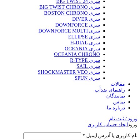
سری BIG TWIST 24
سری BIG TWIST CHRONO
سری BOSTON CHRONO
سری DIVER
سری DOWNFORCE
سری DOWNFORCE MULTI
سری ELLIPSE
سری H-DIAL
سری OCEANIA
OCEANIA CHRONO
سری R-TYPE
سری SAIL
سری SHOCKMASTER VEO
سری SPUN
مقالات
راهنمای ضدآب
نمایندگان
تماس
درباره ما
ورود / ثبت نام
ورود
ایجاد حساب کاربری
نام کاربری یا آدرس ایمیل
*