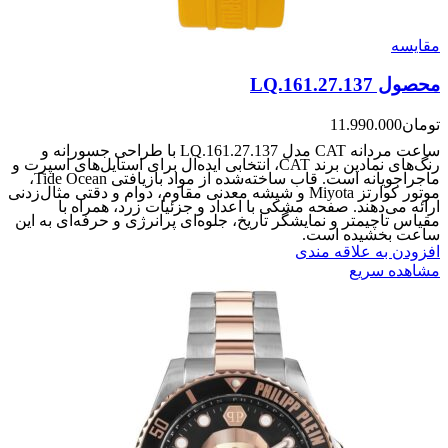
مقایسه
محصول LQ.161.27.137
تومان
11.990.000
ساعت مردانه CAT مدل LQ.161.27.137 با طراحی جسورانه و
رنگ‌های نمادین برند CAT، انتخابی ایده‌آل برای استایل‌های اسپرت و
ماجراجویانه است. قاب ساخته‌شده از مواد بازیافتی Tide Ocean،
موتور کوارتز Miyota و شیشه معدنی مقاوم، دوام و دقتی مثال‌زدنی
ارائه می‌دهند. صفحه مشکی با اعداد و جزئیات زرد، همراه با
مقیاس تاچیمتر و نمایشگر تاریخ، جلوه‌ای پرانرژی و حرفه‌ای به این
ساعت بخشیده است.
افزودن به علاقه مندی
مشاهده سریع