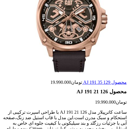
محصول AJ 191 35 129
تومان
19.990.000
محصول AJ 191 21 126
تومان
19.990.000
ساعت کاترپیلار مدل AJ 191 21 126 با طراحی اسپرت ترکیبی از
استحکام و سبک مدرن است.این مدل با قاب استیل ضد زنگ،صفحه
آبی با جزئیات رزگلد و بند سیلیکونی با کیفیت جلوه ای خاص به
استایل می بخشد.مجهز به موتور کوارتز ژاپنی Citizen بوده و دارای