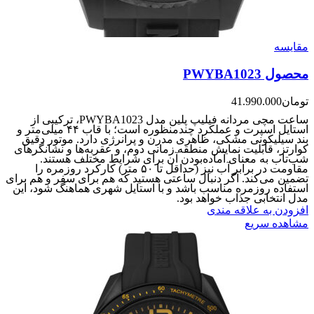
مقایسه
محصول PWYBA1023
تومان
41.990.000
ساعت مچی مردانه فیلیپ پلین مدل PWYBA1023، ترکیبی از
استایل اسپرت و عملکرد چندمنظوره است؛ با قاب ۴۴ میلی‌متر و
بند سیلیکونی مشکی، ظاهری مدرن و پرانرژی دارد. موتور دقیق
کوارتز، قابلیت نمایش منطقه زمانی دوم، و عقربه‌ها و نشانگرهای
شب‌تاب به معنای آماده‌بودن آن برای شرایط مختلف هستند.
مقاومت در برابر آب نیز (حداقل تا ۵۰ متر) کارکرد روزمره را
تضمین می‌کند. اگر دنبال ساعتی هستید که هم برای سفر و هم برای
استفاده روزمره مناسب باشد و با استایل شهری هماهنگ شود، این
مدل انتخابی جذاب خواهد بود.
افزودن به علاقه مندی
مشاهده سریع