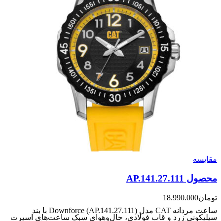
مقایسه
محصول AP.141.27.111
تومان
18.990.000
ساعت مردانه CAT مدل Downforce (AP.141.27.111) با بند
سیلیکونی زرد و قاب فولادی، حال‌وهوای سبک ساعت‌های اسپرت