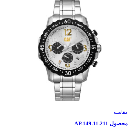
مقایسه
محصول AP.149.11.211