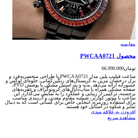
مقایسه
محصول PWCAA0721
تومان
66.990.000
ساعت فیلیپ پلین مدل PWCAA0721 با طراحی منحصربه‌فرد و
بزل درخشان مزین به کریستال‌های رنگین‌کمانی، جلوه‌ای لوکس و
جسورانه ارائه می‌دهد. بدنه و بند استیل مشکی با پوشش PVD،
صفحه مشکی همراه با ساب‌دایال‌های کرونوگراف و عقربه‌های
برجسته، ترکیبی از زیبایی و عملکرد را به نمایش می‌گذارد. این
ساعت با موتور کوارتز، شیشه مقاوم معدنی و آب‌بندی مناسب
برای استفاده روزمره، انتخابی خاص برای کسانی است که به دنبال
تمایز و شکوه در استایل خود هستند.
افزودن به علاقه مندی
مشاهده سریع