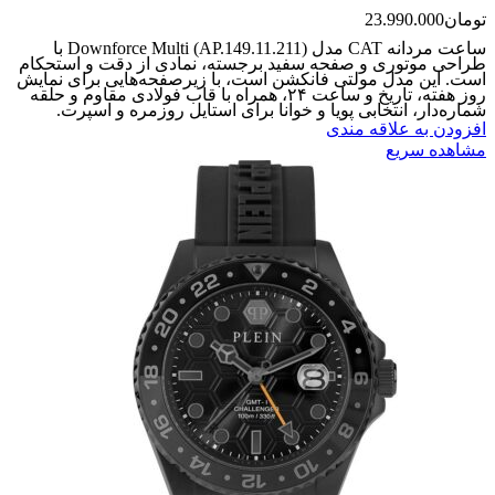
تومان
23.990.000
ساعت مردانه CAT مدل Downforce Multi (AP.149.11.211) با
طراحی موتوری و صفحه سفید برجسته، نمادی از دقت و استحکام
است. این مدل مولتی‌ فانکشن است، با زیرصفحه‌هایی برای نمایش
روز هفته، تاریخ و ساعت ۲۴، همراه با قاب فولادی مقاوم و حلقه
شماره‌دار، انتخابی پویا و خوانا برای استایل روزمره و اسپرت‌.
افزودن به علاقه مندی
مشاهده سریع