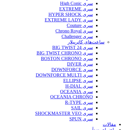
سری High Conic
سری EXTREME
سری HYPER SHOCK
سری EXTREME LADY
سری Couture
سری Chrono Royal
سری Challenger
ساعت‌های کاترپیلار
سری BIG TWIST 24
سری BIG TWIST CHRONO
سری BOSTON CHRONO
سری DIVER
سری DOWNFORCE
سری DOWNFORCE MULTI
سری ELLIPSE
سری H-DIAL
سری OCEANIA
OCEANIA CHRONO
سری R-TYPE
سری SAIL
سری SHOCKMASTER VEO
سری SPUN
مقالات
راهنمای ضدآب