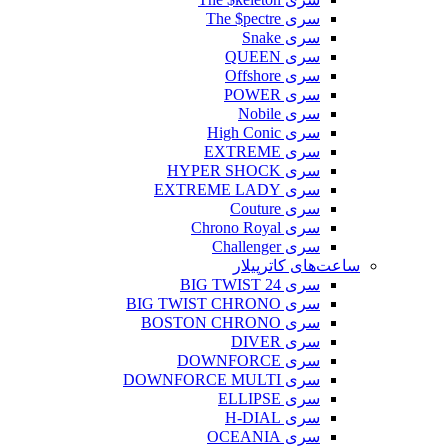
سری The $pectre
سری Snake
سری QUEEN
سری Offshore
سری POWER
سری Nobile
سری High Conic
سری EXTREME
سری HYPER SHOCK
سری EXTREME LADY
سری Couture
سری Chrono Royal
سری Challenger
ساعت‌های کاترپیلار
سری BIG TWIST 24
سری BIG TWIST CHRONO
سری BOSTON CHRONO
سری DIVER
سری DOWNFORCE
سری DOWNFORCE MULTI
سری ELLIPSE
سری H-DIAL
سری OCEANIA