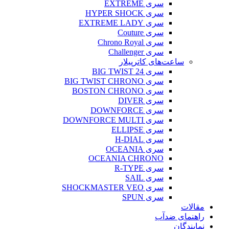
سری EXTREME
سری HYPER SHOCK
سری EXTREME LADY
سری Couture
سری Chrono Royal
سری Challenger
ساعت‌های کاترپیلار
سری BIG TWIST 24
سری BIG TWIST CHRONO
سری BOSTON CHRONO
سری DIVER
سری DOWNFORCE
سری DOWNFORCE MULTI
سری ELLIPSE
سری H-DIAL
سری OCEANIA
OCEANIA CHRONO
سری R-TYPE
سری SAIL
سری SHOCKMASTER VEO
سری SPUN
مقالات
راهنمای ضدآب
نمایندگان