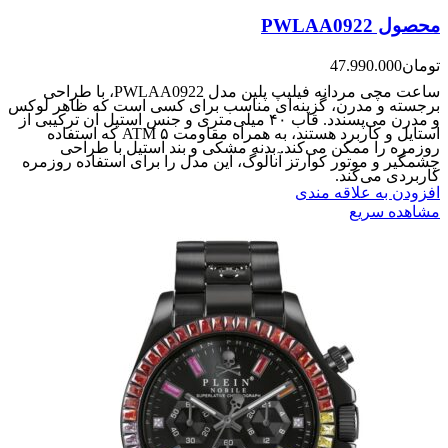
محصول PWLAA0922
تومان
47.990.000
ساعت مچی مردانه فیلیپ پلین مدل PWLAA0922، با طراحی
برجسته و مدرن، گزینه‌ای مناسب برای کسی است که ظاهر لوکس
و مدرن می‌پسندد. قاب ۴۰ میلی‌متری و جنس استیل آن ترکیبی از
استایل و کاربرد هستند، به همراه مقاومت ۵ ATM که استفاده
روزمره را ممکن می‌کند. بدنه مشکی و بند استیل با طراحی
چشمگیر و موتور کوارتز آنالوگ، این مدل را برای استفاده روزمره
کاربردی می‌کند.
افزودن به علاقه مندی
مشاهده سریع