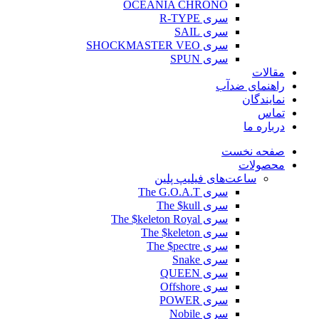
OCEANIA CHRONO
سری R-TYPE
سری SAIL
سری SHOCKMASTER VEO
سری SPUN
مقالات
راهنمای ضدآب
نمایندگان
تماس
درباره ما
صفحه نخست
محصولات
ساعت‌های فیلیپ پلین
سری The G.O.A.T
سری The $kull
سری The $keleton Royal
سری The $keleton
سری The $pectre
سری Snake
سری QUEEN
سری Offshore
سری POWER
سری Nobile