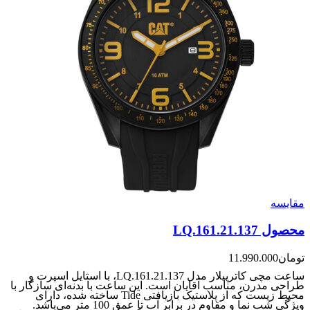
مقایسه
محصول LQ.161.21.137
تومان
11.990.000
ساعت مچی کاترپیلار مدل LQ.161.21.137، با استایل اسپرت و
طراحی مدرن، مناسب آقایان است. این ساعت با بدنه‌ای سازگار با
محیط زیست که از پلاستیک بازیافتی Tide ساخته شده، دارای
ویژگی شب نما و مقاوم در برابر آب تا عمق 100 متر می‌باشد.