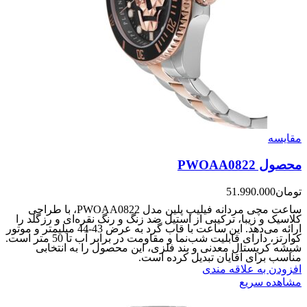
مقایسه
محصول PWOAA0822
تومان
51.990.000
ساعت مچی مردانه فیلیپ پلین مدل PWOAA0822، با طراحی
کلاسیک و زیبا، ترکیبی از استیل ضد زنگ و رنگ نقره‌ای و رزگلد را
ارائه می‌دهد. این ساعت با قاب گرد به عرض 43-44 میلیمتر و موتور
کوارتز، دارای قابلیت شب‌نما و مقاومت در برابر آب تا 50 متر است.
شیشه کریستال معدنی و بند فلزی، این محصول را به انتخابی
مناسب برای آقایان تبدیل کرده است.
افزودن به علاقه مندی
مشاهده سریع