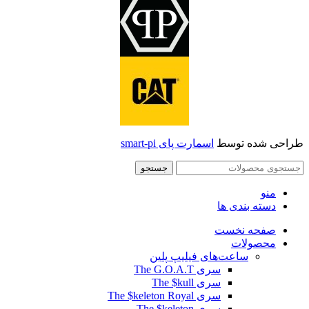
طراحی شده توسط
اسمارت پای smart-pi
جستجو
منو
دسته بندی ها
صفحه نخست
محصولات
ساعت‌های فیلیپ پلین
سری The G.O.A.T
سری The $kull
سری The $keleton Royal
سری The $keleton