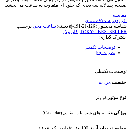
صفحه چند لایه سه بعدی که جلوه ای متفاوت به ساعت می بخشد.
مقایسه
افزودن به علاقه مندی
شناسه محصول:
aj-191-21-126
دسته:
ساعت مچی
برچسب:
TOKYO BESTSELLER
,
کاترپیلار
اشتراک گذاری:
توضیحات تکمیلی
نظرات (0)
توضیحات تکمیلی
جنسیت
مردانه
نوع موتور
کوارتز
ویژگی
عقربه های شب تاب, تقویم (Calendar)
مقاوم در برابر آب
تا 100 متر (غواصی کم عمق)