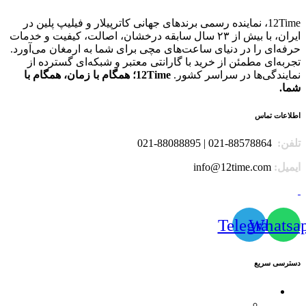
12Time، نماینده رسمی برندهای جهانی کاترپیلار و فیلیپ پلین در
ایران، با بیش از ۲۳ سال سابقه درخشان، اصالت، کیفیت و خدمات
حرفه‌ای را در دنیای ساعت‌های مچی برای شما به ارمغان می‌آورد.
تجربه‌ای مطمئن از خرید با گارانتی معتبر و شبکه‌ای گسترده از
نمایندگی‌ها در سراسر کشور.
12Time؛ همگام با زمان، همگام با
شما.
اطلاعات تماس
تلفن:
88578864-021 | 88088895-021
ایمیل:
info@12time.com
Telegram
Whatsa
دسترسی سریع
محصولات
کاترپیلار