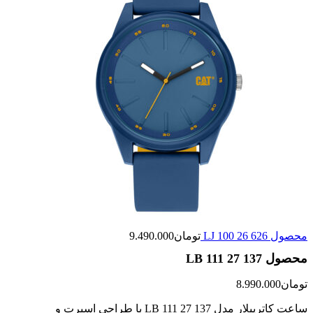
محصول LJ 100 26 626
تومان
9.490.000
محصول LB 111 27 137
تومان
8.990.000
ساعت کاترپیلار مدل LB 111 27 137 با طراحی اسپرت و