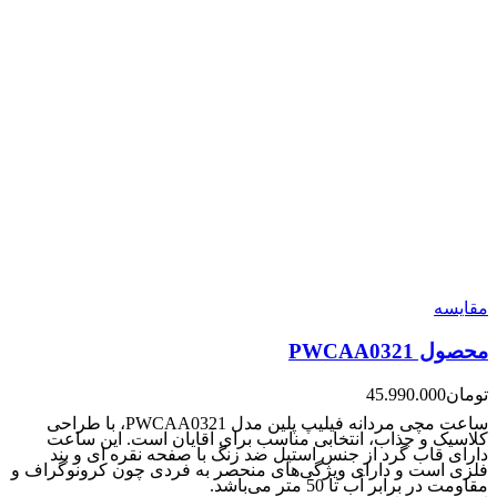
مقایسه
محصول PWCAA0321
تومان
45.990.000
ساعت مچی مردانه فیلیپ پلین مدل PWCAA0321، با طراحی
کلاسیک و جذاب، انتخابی مناسب برای آقایان است. این ساعت
دارای قاب گرد از جنس استیل ضد زنگ با صفحه نقره ای و بند
فلزی است و دارای ویژگی‌های منحصر به فردی چون کرونوگراف و
مقاومت در برابر آب تا 50 متر می‌باشد.