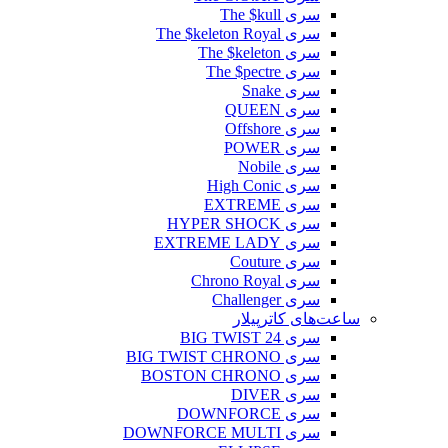
سری The $kull
سری The $keleton Royal
سری The $keleton
سری The $pectre
سری Snake
سری QUEEN
سری Offshore
سری POWER
سری Nobile
سری High Conic
سری EXTREME
سری HYPER SHOCK
سری EXTREME LADY
سری Couture
سری Chrono Royal
سری Challenger
ساعت‌های کاترپیلار
سری BIG TWIST 24
سری BIG TWIST CHRONO
سری BOSTON CHRONO
سری DIVER
سری DOWNFORCE
سری DOWNFORCE MULTI