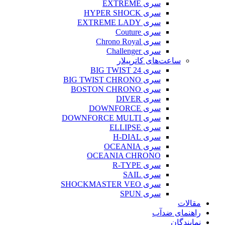
سری EXTREME
سری HYPER SHOCK
سری EXTREME LADY
سری Couture
سری Chrono Royal
سری Challenger
ساعت‌های کاترپیلار
سری BIG TWIST 24
سری BIG TWIST CHRONO
سری BOSTON CHRONO
سری DIVER
سری DOWNFORCE
سری DOWNFORCE MULTI
سری ELLIPSE
سری H-DIAL
سری OCEANIA
OCEANIA CHRONO
سری R-TYPE
سری SAIL
سری SHOCKMASTER VEO
سری SPUN
مقالات
راهنمای ضدآب
نمایندگان