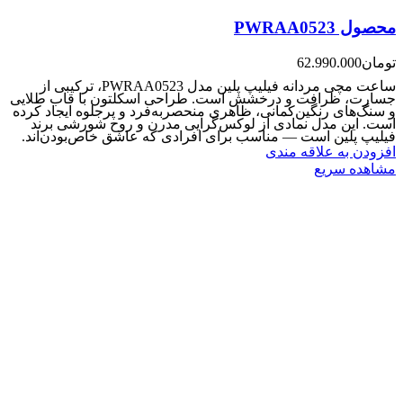
محصول PWRAA0523
تومان
62.990.000
ساعت مچی مردانه فیلیپ پلین مدل PWRAA0523، ترکیبی از
جسارت، ظرافت و درخشش است. طراحی اسکلتون با قاب طلایی
و سنگ‌های رنگین‌کمانی، ظاهری منحصربه‌فرد و پرجلوه ایجاد کرده
است. این مدل نمادی از لوکس‌گرایی مدرن و روح شورشی برند
فیلیپ پلین است — مناسب برای افرادی که عاشق خاص‌بودن‌اند.
افزودن به علاقه مندی
مشاهده سریع