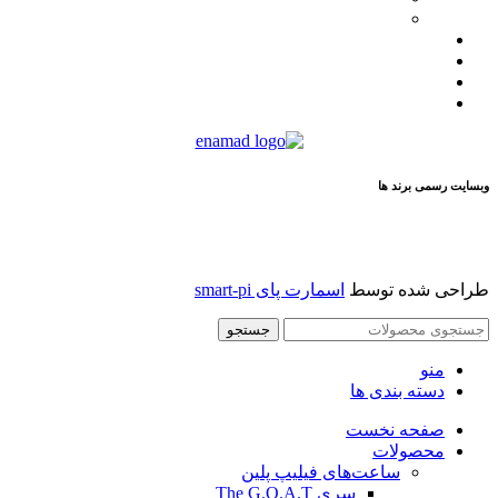
فیلیپ پلین
لیست نمایندگان
مقالات
تماس با ما
درباره ما
وبسایت رسمی برند ها
طراحی شده توسط
اسمارت پای smart-pi
جستجو
منو
دسته بندی ها
صفحه نخست
محصولات
ساعت‌های فیلیپ پلین
سری The G.O.A.T