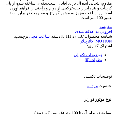
مقاوم،انتخابی ایده آل برای آقایان است.بدنه ی ساخته شده از پلی
کربنات و بند رابر راحت،ترکیبی از دوام و راحتی را فراهم آورده
است.این ساعت مجهز به موتور کوارتز و مقاومت در برابر آب تا
عمق 100 متر است.
مقایسه
افزودن به علاقه مندی
شناسه محصول:
lb-111-27-137
دسته:
ساعت مچی
برچسب:
MOTION
,
کاترپیلار
اشتراک گذاری:
توضیحات تکمیلی
نظرات (0)
توضیحات تکمیلی
جنسیت
مردانه
نوع موتور
کوارتز
مقاوم در برابر آب
تا 100 متر (غواصی کم عمق)