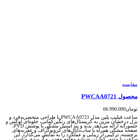
مقایسه
محصول PWCAA0721
تومان
66.990.000
ساعت فیلیپ پلین مدل PWCAA0721 با طراحی منحصربه‌فرد و
بزل درخشان مزین به کریستال‌های رنگین‌کمانی، جلوه‌ای لوکس و
جسورانه ارائه می‌دهد. بدنه و بند استیل مشکی با پوشش PVD،
صفحه مشکی همراه با ساب‌دایال‌های کرونوگراف و عقربه‌های
برجسته، ترکیبی از زیبایی و عملکرد را به نمایش می‌گذارد. این
ساعت با موتور کوارتز، شیشه مقاوم معدنی و آب‌بندی مناسب