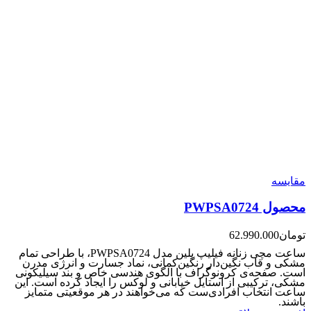
مقایسه
محصول PWPSA0724
تومان
62.990.000
ساعت مچی زنانه فیلیپ پلین مدل PWPSA0724، با طراحی تمام
مشکی و قاب نگین‌دار رنگین‌کمانی، نماد جسارت و انرژی مدرن
است. صفحه‌ی کرونوگراف با الگوی هندسی خاص و بند سیلیکونی
مشکی، ترکیبی از استایل خیابانی و لوکس را ایجاد کرده است. این
ساعت انتخاب افرادی‌ست که می‌خواهند در هر موقعیتی متمایز
باشند.