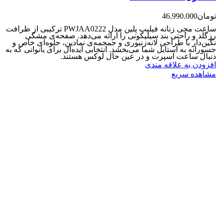
تومان
46.990.000
ساعت مچی زنانه فیلیپ پلین مدل PWJAA0222 ترکیبی از ظرافت
رزگلد و راحتی بند سیلیکونی را ارائه می‌دهد. صفحه‌ی مشکی
نگین‌دار با طراحی لانه‌زنبوری و جمجمه‌ی نمادین، جلوه‌ای خاص و
جسورانه به استایل شما می‌بخشد. انتخابی ایده‌آل برای بانوانی که به
دنبال ساعت اسپرت و در عین حال لوکس هستند.
افزودن به علاقه مندی
مشاهده سریع