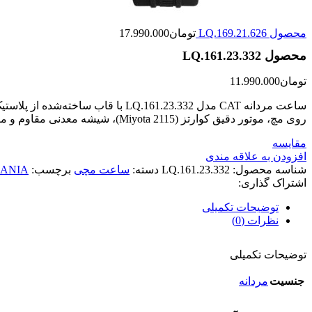
محصول LQ.169.21.626
تومان
17.990.000
محصول LQ.161.23.332
تومان
11.990.000
روی مچ، موتور دقیق کوارتز (Miyota 2115)، شیشه معدنی مقاوم و مقاومت 100 متری است. استایل سبز ارتشی با رنگ مات، جلوه‌ای نظامی و در عین حال شیک به این مدل بخشیده است.
مقایسه
افزودن به علاقه مندی
شناسه محصول:
LQ.161.23.332
دسته:
ساعت مچی
برچسب:
ANIA
اشتراک گذاری:
توضیحات تکمیلی
نظرات (0)
توضیحات تکمیلی
جنسیت
مردانه