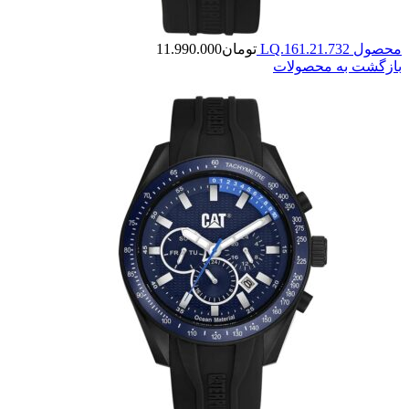
محصول LQ.161.21.732
تومان
11.990.000
بازگشت به محصولات