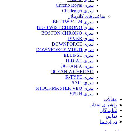
سری Chrono Royal
سری Challenger
ساعت‌های کاترپیلار
سری BIG TWIST 24
سری BIG TWIST CHRONO
سری BOSTON CHRONO
سری DIVER
سری DOWNFORCE
سری DOWNFORCE MULTI
سری ELLIPSE
سری H-DIAL
سری OCEANIA
OCEANIA CHRONO
سری R-TYPE
سری SAIL
سری SHOCKMASTER VEO
سری SPUN
مقالات
راهنمای ضدآب
نمایندگان
تماس
درباره ما