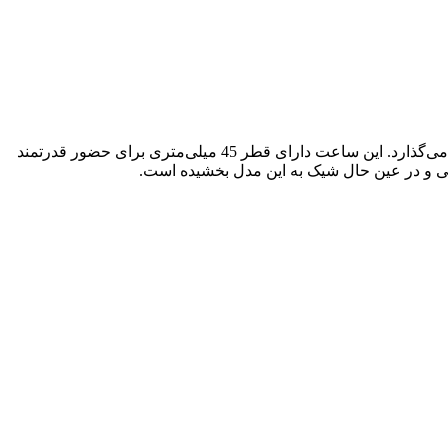
ساعت مردانه CAT مدل LQ.161.23.332 با قاب ساخته‌شده از پلاستیک بازیافتی Tide Ocean، ترکیبی از پایداری و طراحی مدرن را به‌نمایش می‌گذارد. این ساعت دارای قطر 45 میلی‌متری برای حضور قدرتمند