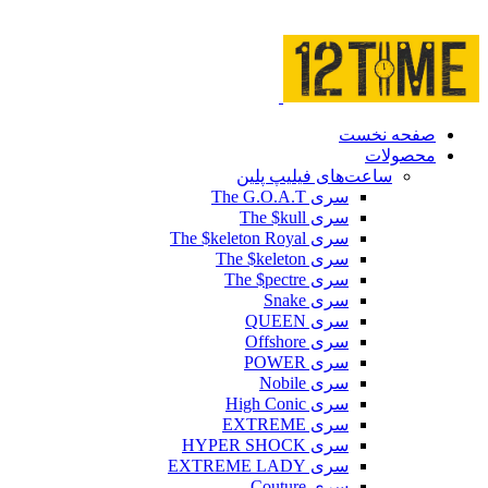
صفحه نخست
محصولات
ساعت‌های فیلیپ پلین
سری The G.O.A.T
سری The $kull
سری The $keleton Royal
سری The $keleton
سری The $pectre
سری Snake
سری QUEEN
سری Offshore
سری POWER
سری Nobile
سری High Conic
سری EXTREME
سری HYPER SHOCK
سری EXTREME LADY
سری Couture