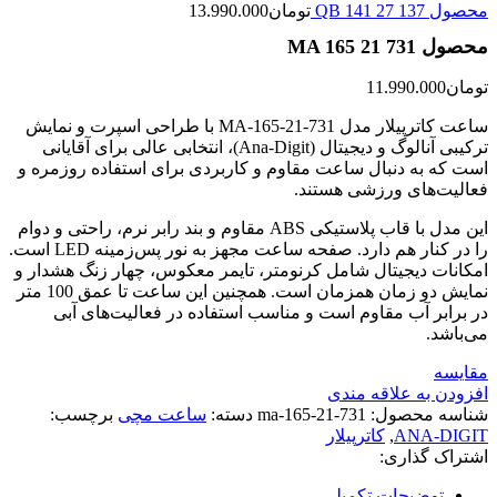
محصول QB 141 27 137
تومان
13.990.000
محصول MA 165 21 731
تومان
11.990.000
ساعت کاترپیلار مدل MA-165-21-731 با طراحی اسپرت و نمایش
ترکیبی آنالوگ و دیجیتال (Ana-Digit)، انتخابی عالی برای آقایانی
است که به دنبال ساعت مقاوم و کاربردی برای استفاده روزمره و
فعالیت‌های ورزشی هستند.
این مدل با قاب پلاستیکی ABS مقاوم و بند رابر نرم، راحتی و دوام
را در کنار هم دارد. صفحه ساعت مجهز به نور پس‌زمینه LED است.
امکانات دیجیتال شامل کرنومتر، تایمر معکوس، چهار زنگ هشدار و
نمایش دو زمان همزمان است. همچنین این ساعت تا عمق 100 متر
در برابر آب مقاوم است و مناسب استفاده در فعالیت‌های آبی
می‌باشد.
مقایسه
افزودن به علاقه مندی
شناسه محصول:
ma-165-21-731
دسته:
ساعت مچی
برچسب:
ANA-DIGIT
,
کاترپیلار
اشتراک گذاری:
توضیحات تکمیلی