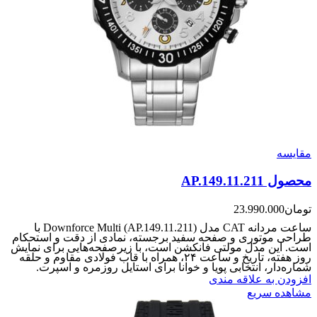
مقایسه
محصول AP.149.11.211
تومان
23.990.000
ساعت مردانه CAT مدل Downforce Multi (AP.149.11.211) با
طراحی موتوری و صفحه سفید برجسته، نمادی از دقت و استحکام
است. این مدل مولتی‌ فانکشن است، با زیرصفحه‌هایی برای نمایش
روز هفته، تاریخ و ساعت ۲۴، همراه با قاب فولادی مقاوم و حلقه
شماره‌دار، انتخابی پویا و خوانا برای استایل روزمره و اسپرت‌.
افزودن به علاقه مندی
مشاهده سریع