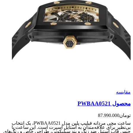
مقایسه
محصول PWBAA0521
تومان
87.990.000
ساعت مچی مردانه فیلیپ پلین مدل PWBAA0521، یک انتخاب
بی‌نظیر برای علاقه‌مندان به استایل اسپرت است. این ساعت با
جنس قاب استیل ضد زنگ و بند سیلیکونی، طراحی خاص و رنگ‌های