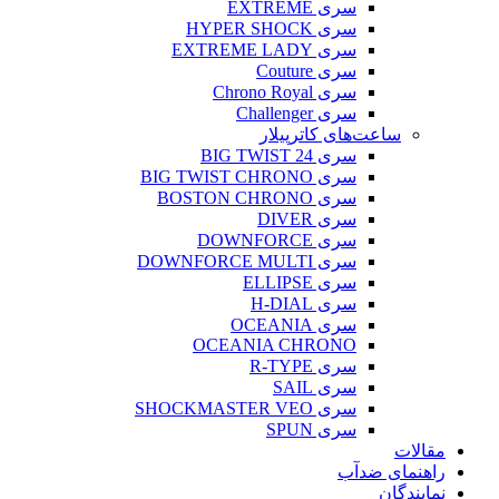
سری EXTREME
سری HYPER SHOCK
سری EXTREME LADY
سری Couture
سری Chrono Royal
سری Challenger
ساعت‌های کاترپیلار
سری BIG TWIST 24
سری BIG TWIST CHRONO
سری BOSTON CHRONO
سری DIVER
سری DOWNFORCE
سری DOWNFORCE MULTI
سری ELLIPSE
سری H-DIAL
سری OCEANIA
OCEANIA CHRONO
سری R-TYPE
سری SAIL
سری SHOCKMASTER VEO
سری SPUN
مقالات
راهنمای ضدآب
نمایندگان