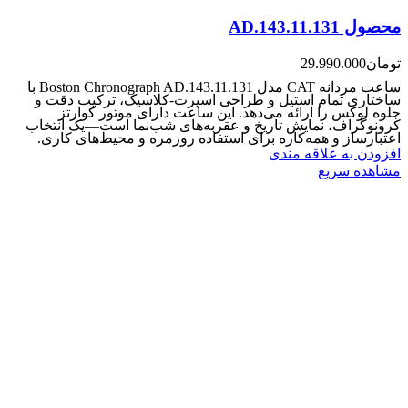
محصول AD.143.11.131
تومان
29.990.000
ساعت مردانه CAT مدل Boston Chronograph AD.143.11.131 با
ساختاری تمام استیل و طراحی اسپرت-کلاسیک، ترکیب دقت و
جلوه لوکس را ارائه می‌دهد. این ساعت دارای موتور کوارتز
کرونوگراف، نمایش تاریخ و عقربه‌های شب‌نما است—یک انتخاب
اعتبارساز و همه‌کاره برای استفاده روزمره و محیط‌های کاری.
افزودن به علاقه مندی
مشاهده سریع