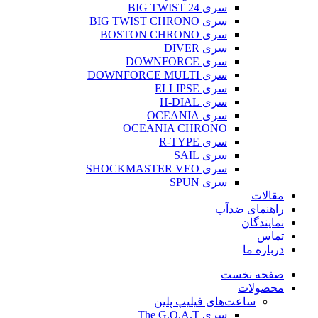
سری BIG TWIST 24
سری BIG TWIST CHRONO
سری BOSTON CHRONO
سری DIVER
سری DOWNFORCE
سری DOWNFORCE MULTI
سری ELLIPSE
سری H-DIAL
سری OCEANIA
OCEANIA CHRONO
سری R-TYPE
سری SAIL
سری SHOCKMASTER VEO
سری SPUN
مقالات
راهنمای ضدآب
نمایندگان
تماس
درباره ما
صفحه نخست
محصولات
ساعت‌های فیلیپ پلین
سری The G.O.A.T