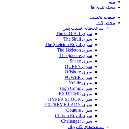
منو
دسته بندی ها
صفحه نخست
محصولات
ساعت‌های فیلیپ پلین
سری The G.O.A.T
سری The $kull
سری The $keleton Royal
سری The $keleton
سری The $pectre
سری Snake
سری QUEEN
سری Offshore
سری POWER
سری Nobile
سری High Conic
سری EXTREME
سری HYPER SHOCK
سری EXTREME LADY
سری Couture
سری Chrono Royal
سری Challenger
ساعت‌های کاترپیلار