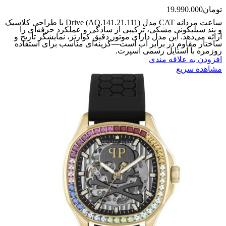
تومان
19.990.000
ساعت مردانه CAT مدل Drive (AQ.141.21.111) با طراحی کلاسیک
و بند سیلیکونی مشکی، ترکیبی از سادگی و عملکرد حرفه‌ای را
ارائه می‌دهد. این مدل دارای موتور دقیق کوارتز، نمایشگر تاریخ و
ساختار مقاوم در برابر آب است—گزینه‌ای مناسب برای استفاده
روزمره با استایل رسمی اسپرت.
افزودن به علاقه مندی
مشاهده سریع