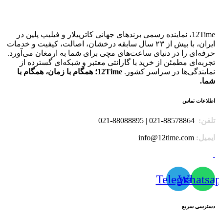
12Time، نماینده رسمی برندهای جهانی کاترپیلار و فیلیپ پلین در
ایران، با بیش از ۲۳ سال سابقه درخشان، اصالت، کیفیت و خدمات
حرفه‌ای را در دنیای ساعت‌های مچی برای شما به ارمغان می‌آورد.
تجربه‌ای مطمئن از خرید با گارانتی معتبر و شبکه‌ای گسترده از
نمایندگی‌ها در سراسر کشور.
12Time؛ همگام با زمان، همگام با
شما.
اطلاعات تماس
تلفن:
88578864-021 | 88088895-021
ایمیل:
info@12time.com
Telegram
Whatsa
دسترسی سریع