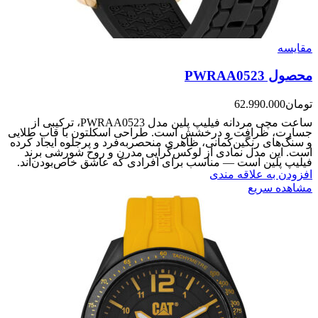
مقایسه
محصول PWRAA0523
تومان
62.990.000
ساعت مچی مردانه فیلیپ پلین مدل PWRAA0523، ترکیبی از
جسارت، ظرافت و درخشش است. طراحی اسکلتون با قاب طلایی
و سنگ‌های رنگین‌کمانی، ظاهری منحصربه‌فرد و پرجلوه ایجاد کرده
است. این مدل نمادی از لوکس‌گرایی مدرن و روح شورشی برند
فیلیپ پلین است — مناسب برای افرادی که عاشق خاص‌بودن‌اند.
افزودن به علاقه مندی
مشاهده سریع