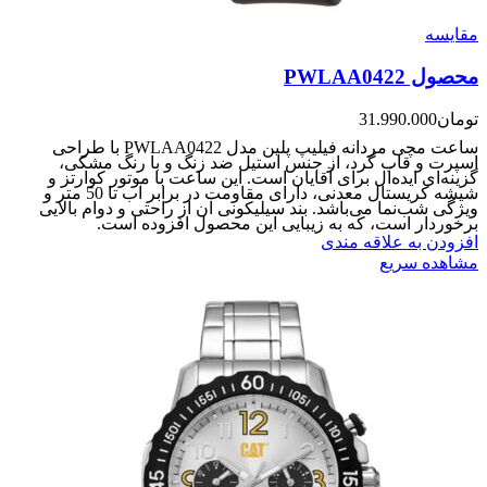
مقایسه
محصول PWLAA0422
تومان
31.990.000
ساعت مچی مردانه فیلیپ پلین مدل PWLAA0422 با طراحی
اسپرت و قاب گرد، از جنس استیل ضد زنگ و با رنگ مشکی،
گزینه‌ای ایده‌آل برای آقایان است. این ساعت با موتور کوارتز و
شیشه کریستال معدنی، دارای مقاومت در برابر آب تا 50 متر و
ویژگی شب‌نما می‌باشد. بند سیلیکونی آن از راحتی و دوام بالایی
برخوردار است، که به زیبایی این محصول افزوده است.
افزودن به علاقه مندی
مشاهده سریع