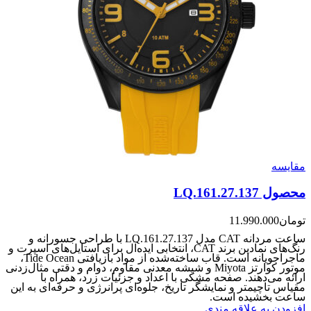
مقایسه
محصول LQ.161.27.137
تومان
11.990.000
ساعت مردانه CAT مدل LQ.161.27.137 با طراحی جسورانه و
رنگ‌های نمادین برند CAT، انتخابی ایده‌آل برای استایل‌های اسپرت و
ماجراجویانه است. قاب ساخته‌شده از مواد بازیافتی Tide Ocean،
موتور کوارتز Miyota و شیشه معدنی مقاوم، دوام و دقتی مثال‌زدنی
ارائه می‌دهند. صفحه مشکی با اعداد و جزئیات زرد، همراه با
مقیاس تاچیمتر و نمایشگر تاریخ، جلوه‌ای پرانرژی و حرفه‌ای به این
ساعت بخشیده است.
افزودن به علاقه مندی