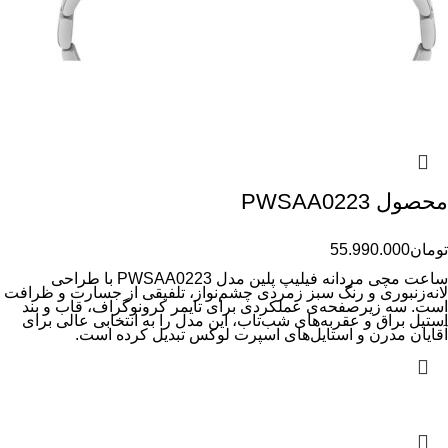
محصول PWSAA0223
تومان
55.990.000
ساعت مچی مردانه فیلیپ پلین مدل PWSAA0223 با طراحی
لانه‌زنبوری و رنگ سبز زمردی چشم‌نواز، تلفیقی از جسارت و ظرافت
است. سه زیرصفحه‌ی عملکردی برای تایمر کرونوگراف، قاب و بند
استیل براق و عقربه‌های شب‌تاب، این مدل را به انتخابی عالی برای
آقایان مدرن و استایل‌های اسپرت لوکس تبدیل کرده است.