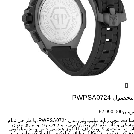
محصول PWPSA0724
تومان
62.990.000
ساعت مچی زنانه فیلیپ پلین مدل PWPSA0724، با طراحی تمام
مشکی و قاب نگین‌دار رنگین‌کمانی، نماد جسارت و انرژی مدرن
است. صفحه‌ی کرونوگراف با الگوی هندسی خاص و بند سیلیکونی
مشکی، ترکیبی از استایل خیابانی و لوکس را ایجاد کرده است. این