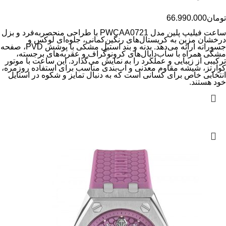
تومان
66.990.000
ساعت فیلیپ پلین مدل PWCAA0721 با طراحی منحصربه‌فرد و بزل
درخشان مزین به کریستال‌های رنگین‌کمانی، جلوه‌ای لوکس و
جسورانه ارائه می‌دهد. بدنه و بند استیل مشکی با پوشش PVD، صفحه
مشکی همراه با ساب‌دایال‌های کرونوگراف و عقربه‌های برجسته،
ترکیبی از زیبایی و عملکرد را به نمایش می‌گذارد. این ساعت با موتور
کوارتز، شیشه مقاوم معدنی و آب‌بندی مناسب برای استفاده روزمره،
انتخابی خاص برای کسانی است که به دنبال تمایز و شکوه در استایل
خود هستند.