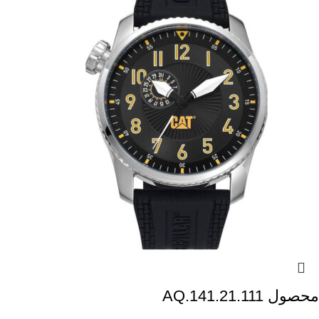
محصول AQ.141.21.111