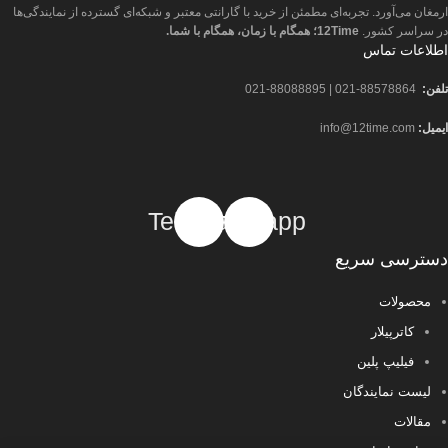
ارمغان می‌آورد. تجربه‌ای مطمئن از خرید با گارانتی معتبر و شبکه‌ای گسترده از نمایندگی‌ها
در سراسر کشور.
12Time؛ همگام با زمان، همگام با شما.
اطلاعات تماس
تلفن:
88578864-021 | 88088895-021
ایمیل:
info@12time.com
Telegram
Whatsapp
دسترسی سریع
محصولات
کاترپیلار
فیلیپ پلین
لیست نمایندگان
مقالات