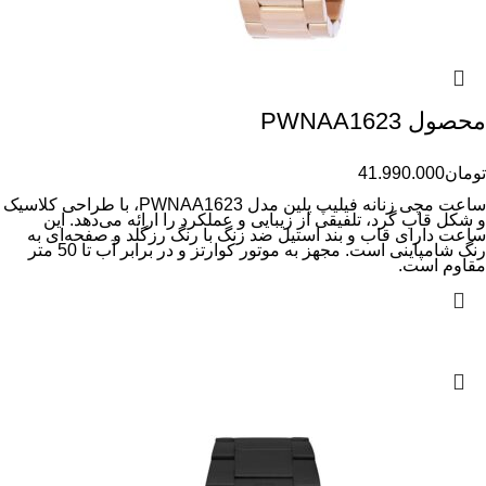
محصول PWNAA1623
تومان
41.990.000
ساعت مچی زنانه فیلیپ پلین مدل PWNAA1623، با طراحی کلاسیک
و شکل قاب گرد، تلفیقی از زیبایی و عملکرد را ارائه می‌دهد. این
ساعت دارای قاب و بند استیل ضد زنگ با رنگ رزگلد و صفحه‌ای به
رنگ شامپاینی است. مجهز به موتور کوارتز و در برابر آب تا 50 متر
مقاوم است.