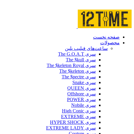
صفحه نخست
محصولات
ساعت‌های فیلیپ پلین
سری The G.O.A.T
سری The $kull
سری The $keleton Royal
سری The $keleton
سری The $pectre
سری Snake
سری QUEEN
سری Offshore
سری POWER
سری Nobile
سری High Conic
سری EXTREME
سری HYPER SHOCK
سری EXTREME LADY
سری Couture