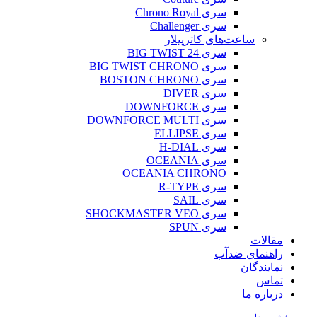
سری Chrono Royal
سری Challenger
ساعت‌های کاترپیلار
سری BIG TWIST 24
سری BIG TWIST CHRONO
سری BOSTON CHRONO
سری DIVER
سری DOWNFORCE
سری DOWNFORCE MULTI
سری ELLIPSE
سری H-DIAL
سری OCEANIA
OCEANIA CHRONO
سری R-TYPE
سری SAIL
سری SHOCKMASTER VEO
سری SPUN
مقالات
راهنمای ضدآب
نمایندگان
تماس
درباره ما